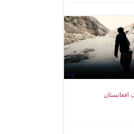
 افغانستان