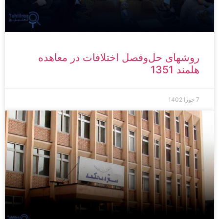
روش­های حل‌وفصل اختلافات در معاهده
هلمند 1351
7 جوزا 1402