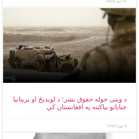
11 اسد 1404
د وینی خوله حقوق بشر؛ د لویدیځ او بریتانیا
جنایاتو بیاکتنه په افغانستان کې
5 جوزا 1404