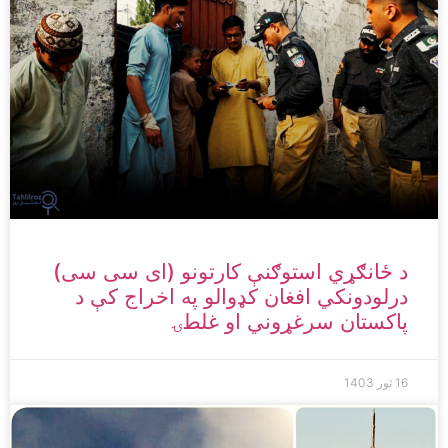
د ځانګړي استوګنې کارتونو (ای سی سی)
درلودونکي افغان کډوالو په اخراج کې د
پاکستان سرغړوني او غلطۍ
16 ثور 1403