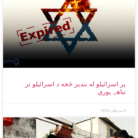
پر اسرائیلو له بندیز څخه د اسرائیلو تر
تباهۍ پورې
9 سرطان 1403