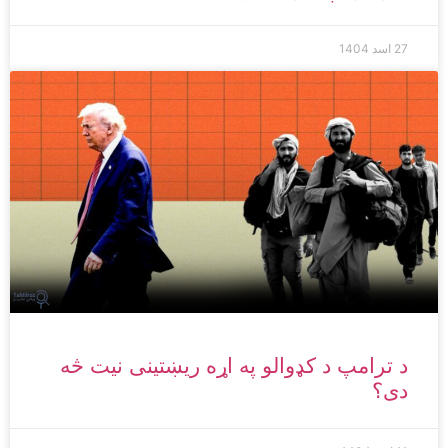
27 اسد 1404
د ترامپ د کډوالو په اړه ریښتینی نیت څه
دی؟