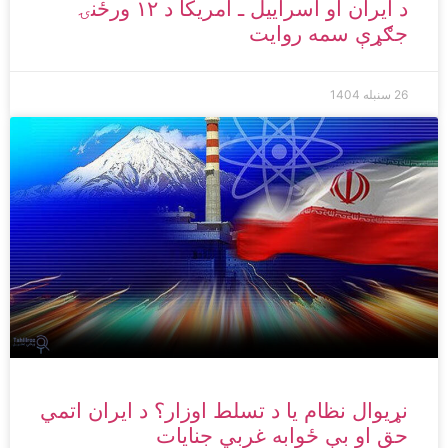
د ایران او اسراییل ـ امریکا د ۱۲ ورځنۍ
جګړې سمه روایت
26 سنبله 1404
نړیوال نظام یا د تسلط اوزار؟ د ایران اتمي
حق او بې ځوابه غربي جنایات