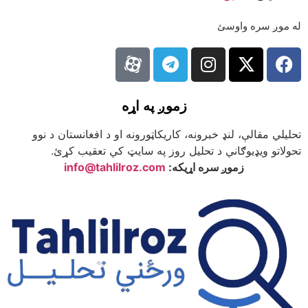
له موږ سره واوسئ
زموږ په اړه
تحلیلي مقالې، لنډ خبرونه، کاریکاټورونه او د افغانستان د نوو
تحولاتو ویډیوګاني د تحلیل روز په سایټ کي تعقیب کړئ.
زموږ سره اړیکه:
info@tahlilroz.com