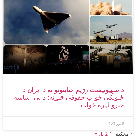
د صهیونیست رژیم جنایتونو ته د ایران د
ځپونکی ځواب حقوقی څېړنه؛ د بې اساسه
خبرو لپاره ځواب
9 ثور 1403
« مخکینی
1
2
بل »