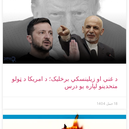
د غني او زیلینسکي برخلیک؛ د امریکا د ټولو
متحدینو لپاره یو درس
18 حمل 1404