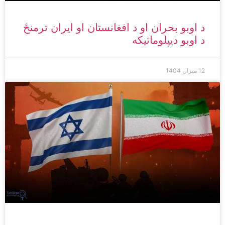
د اوبو بحران او د افغانستان او ایران ترمنځ
د اوبو دیپلوماتیکه
12 میزان 1404