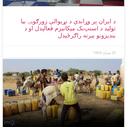
د ایران پر وړاندې د نړیوالې زورګویۍ بیا
تولید د اسنپ‌بک میکانیزم فعالېدل او د
بندیزونو بیرته راګرځېدل
22 میزان 1404