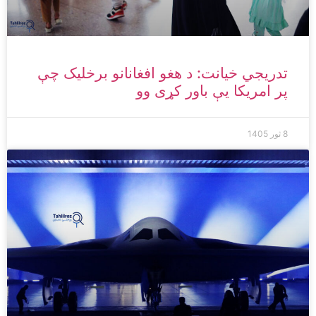
تدریجي خیانت: د هغو افغانانو برخلیک چې
پر امریکا یې باور کړی وو
8 ثور 1405