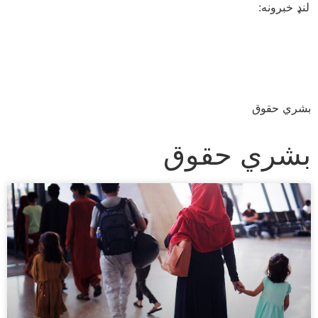
لنډ خبرونه:
بشري حقوق
بشري حقوق