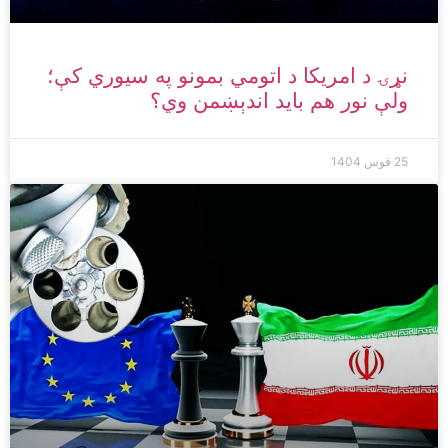
نړۍ د امریکا د اتومي بمونو په سیوري کې؛
ولې نور هم باید اندېښمن وي؟
25 قوس 1404