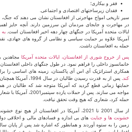
فقر و بیکاری؛
فقدان زیرساختهای اقتصادی و اجتماعی.
سیر تاریخی امواج مهاجرتی از افغانستان نشان می ­دهند که جنگ، 
در مهاجرت و جابجای مردمان این سرزمین دارند. آنچه حایز اهم
ایالات متحده آمریکا در جنگ­های چهار دهه اخیر افغانستان است.
به 
آمریکا علاوه بر حمایت سیاسی و نظامی از گروه های جهادی، ن
حمله به افغانستان داشت.
پس از خروج شوری از افغانستان، ایالات متحده آمریکا
مجاهدین را
خانمانسوز داخلی را فراهم نمود. در طول جنگ­های داخلی افغانستان، 
همکاری استراتژیک آی اس آی پاکستان، زمینه ­های اساسی را بر
کند
. پس از به قدرت رسیدن طال
حمایت­ها زمانی قطع گردید که آمریکا متوجه شد که طالبان در هما
مواجه می سازند. پس از حملا
حمله کرد، شعاری که هیچ وقت تحقق نیافت.
از سال 2001 تا 2021، آمریکا در افغانستان از هیچ نوع خشونت و دهشت و خیانت و جنایت، اجتناب نکرد.
خشونت ها و جنایت
های بی اندازه و فسادهای مالی و اخلاقی دو
افغانها از سر گرفته شد و این وضعیت تا بدانجا پیشرفت که طالب