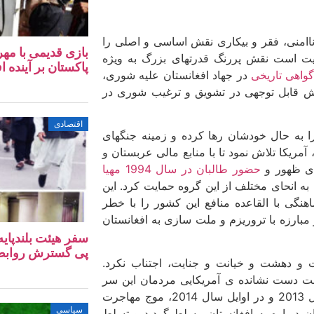
ناامنی، فقر و بیکاری نقش اساسی و اصلی را
بازی قدیمی با مهر
یت است نقش پررنگ قدرت­های بزرگ به ویژه
پاکستان بر آینده ا
گواهی تاریخی
در جهاد افغانستان علیه شوری،
قش قابل توجهی در تشویق و ترغیب شوری در
اقتصادی
 به حال خودشان رها کرده و زمینه جنگ­های
آمریکا تلاش نمود تا با منابع مالی عربستان و
ای ظهور و
حضور طالبان در سال 1994 مهیا
بان در سال 1994، آمریکا همچنان به انحای مختلف از این گروه حمایت کرد. این
هنگی با القاعده منافع این کشور را با خطر
ت یازده سپتمبر2001، آمریکا با شعار مبارزه با تروریزم و ملت سازی به افغانستان
سفر هیئت بلندپایه
پی گسترش روابط ا
لت دست نشانده ­ی آمریکایی مردمان این سر
زمین را به ستوه آوردند و همانطور که اشاره شد پس از پایان سال 2013 و در اوایل سال 2014، موج مهاجرت
سیاسی
ان دوباره به افغانستان مسلط گردید و تسلط