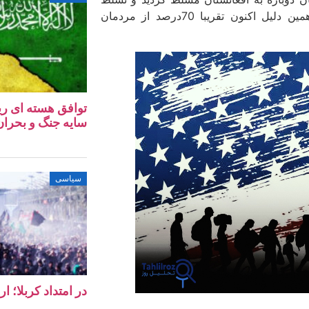
طالبان آخرین تیر خلاص به امید و آروزی تمام افغان­ها بود. به همین دلیل اکنون تقریبا 70درصد از مردمان
توافق هسته‌ ای ری
سایه جنگ و بحران 
سیاسی
در امتداد کربلا؛ ا