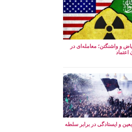
اض و واشنگتن؛ معامله‌ای در
اعتماد
ربعین و ایستادگی در برابر سلطه