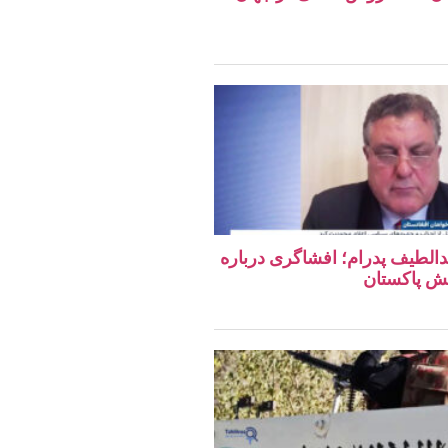
دالطیف پدرام؛ افشاگری درباره
ش پاکستان