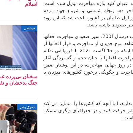
 عنوان کلید واژه مهاجرت تبدیل شده است.
اسلام
اواخر دهه پنجاه شمسی و شروع جهاد مردم
ِ اول طالبان بر کشور، باعث شد که این روند
یر صعودی داشته باشد.
سیاسی
پس از گذشت یک دهه از تشکیل حکومت مورد حمایت آمریکا و غرب درسال 2001، سیر صعودی مهاجرت افغان­ها
اما به دلیل ناکامی دولت پیشین، در سال 2014 ما شاهد موج جدیدی از مهاجرت و فرار افغانها از
افغانستان بودیم. این روند صعودی مهاجرت افغانها ادامه داشت تا اینکه در 15 آگست 2021 با فروپاشی نظام
اجرت افغان­ها با چنان حجم و گستردگی آغاز
 در روز جهانی مهاجرت، در این نوشتار ضمن
مهاجرت و چگونگی برخورد کشورهای میزبان با
سخنان بی‌پرده عب
جنگ بدخشان و نق
د، اما آنچه که کشورها را متمایز می ­کند
حقوق بشر
اتر حرکت کنند و در جغرافیای دیگری مسکن
 است: