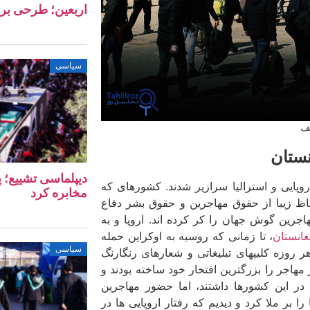
اربعین؛ طرحی بر
سیاسی
لف
نستان
دیپلماسی تشییع؛ پ
شورهای اروپایی و استرالیا سرازیر شدند. کشورهای که
مخابره کرد
 الفاظ زیبا از حقوق مهاجرین و حقوق بشر دفاع
رین گوش جهان را کر کرده اند. اروپا و به
انستان
، تا زمانی که روسیه به اوکراین حمله
سیاسی
ر روزه کلیپ­های تبلیغاتی و شعارهای رنگارنگ
مهاجر را بزرگترین افتخار خود ساخته بودند و
 در این کشورها داشتند، اما حضور مهاجرین
 را بر ملا کرد و دیدیم که رفتار اروپایی ها در