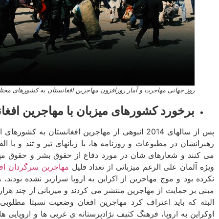
روز جهانی مهاجرت و آمار روزافزون مهاجرین افغانستان به کشورهای مخت
برخورد کشورهای میزبان با مهاجرین افغا
پس از سالهای 2014 انبوهی از مهاجرین افغانستان به ک
رهبران­شان در مطبوعات و روزنامه­ ها، با زبان­های تیز و تند و با
می ­کنند و شعارهای شان در مورد دفاع از حقوق بشر و حقوق مهاج
ویژه آلمان علی الرغم میزبانی از تعداد قلیل
مهاجرین سرگردان افغ
نکرده بود و موج مهاجرین از اکراین به اروپا سرازیر نشده بودند، ه
مبنی بر حمایت از مهاجرین منتشر می ­کردند و میزبانی از چند هزار 
البته که باید اعتراف کرد مهاجرین افغان وضعیت نسبتا مطلوبی
اوکراین به اروپا، فرهنگ کثیف نژادپرستانه ­ی غربی­ ها و اروپایی­ ها