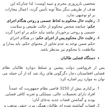
شخصی بازپروری مجرم و تنبیه اوست؛ لذا چنان‌که این
هدف از طریقی دیگر مثلاً توبه تأمین گردد، اعمال مجازات
بر او توجیهی ندارد.
رعایت حال محکوم به لحاظ جسمی و روحی هنگام اجرای
حکم:
چنانچه شخص محکوم از حالت طبیعی و سلامت
جسمی و روحی برخوردار نباشد نباید حکم بر او اجرا گردد.
رعایت حال محکوم پس از اجرای حکم:
در هنگام اجرای
حکم ضمن توجه به عدم تجاوز از محتوای حکم، باید مدارا و
ملاطفت با محکوم نیز مدنظر باشد.
دستگاه قضایی طالبان
از فروپاشی دولت پیشین و تسلط دوباره طالبان نظام
یی افغانستان دچار دگرگونی ­های زیاد شد که از آن جمله می
ن به موارد زیر اشاره کرد:
برکناری بیش از 3250 قاضی نظام جمهوریت که عمدتاً
افراد دارای تحصیلات عالی، مسلکی و تجربه کافی قضایی
بودند و گماشتن قضات جدید به‌جای آنان؛
قضات گماشته شده ­ای طالبان همگی مرد، حنفی مذهب و