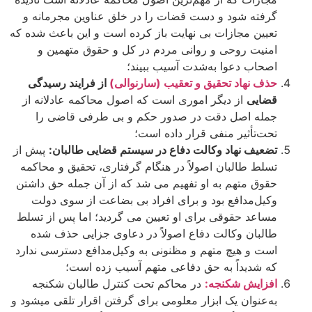
گرفته شود و دست قضات را در خلق عناوین مجرمانه و
تعیین مجازات بی ­نهایت باز کرده است و این باعث شده که
امنیت روحی و روانی مردم در کل و حقوق متهمین و
اصحاب دعوا به‌شدت آسیب ببیند؛
حذف نهاد تحقیق و تعقیب (سارنوالی)
از فرایند رسیدگی
قضایی
از دیگر اموری است که اصول محاکمه عادلانه از
جمله اصل دقت در صدور حکم و بی ­طرفی قاضی را
تحت‌تأثیر منفی قرار داده است؛
تضعیف نهاد وکالت دفاع در سیستم قضایی طالبان:
پیش از
تسلط طالبان اصولاً در هنگام گرفتاری، تحقیق و محاکمه
حقوق متهم به او تفهیم می ­شد که از آن جمله حق داشتن
وکیل‌مدافع بود و برای افراد بی ­بضاعت از سوی دولت
مساعد حقوقی برای او تعیین می­ گردید؛ اما پس از تسلط
طالبان وکالت دفاع اصولاً در دعاوی جزایی حذف شده
است و هیچ متهم و مظنونی به وکیل‌مدافع دسترسی ندارد
که شدیداً به حق دفاعی متهم آسیب زده است؛
افزایش شکنجه:
در محاکم تحت کنترل طالبان شکنجه
به‌عنوان یک ابزار معلومی برای گرفتن اقرار تلقی می­شود و