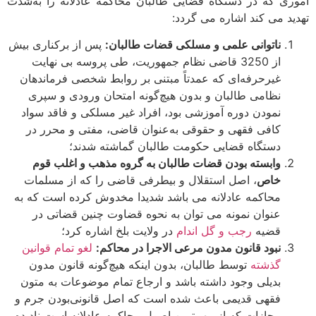
ری که در دستگاه قضایی طالبان محاکمه عادلانه را به‌شدت
ید می­ کند اشاره می­ گردد:
ناتوانی علمی و مسلکی قضات طالبان:
پس از برکناری بیش
از 3250 قاضی نظام جمهوریت، طی پروسه بی ­نهایت
غیرحرفه‌ای که عمدتاً مبتنی بر روابط شخصی فرماندهان
نظامی طالبان و بدون هیچ‌گونه امتحان ورودی و سپری
نمودن دوره آموزشی بود، افراد غیر مسلکی و فاقد سواد
کافی فقهی و حقوقی به‌عنوان قاضی، مفتی و محرر در
دستگاه قضایی حکومت طالبان گماشته شدند؛
وابسته بودن قضات طالبان به گروه مذهب و اغلب قوم
خاص
، اصل استقلال و بی­طرفی قاضی را که از مسلمات
محاکمه عادلانه می ­باشد شدیدا مخدوش کرده است که به
عنوان نمونه می­ توان به نحوه قضاوت چنین قضاتی در
قضیه
رجب و گل اندام
در ولایت بلخ اشاره کرد؛
نبود قانون مدون مرعی الاجرا در محاکم:
لغو تمام قوانین
گذشته
توسط طالبان، بدون اینکه هیچ‌گونه قانون مدون
بدیلی وجود داشته باشد و ارجاع تمام موضوعات به متون
فقهی قدیمی باعث شده است که اصل قانونی‌بودن جرم و
مجازات که از مهم‌ترین اصول محاکمه عادلانه است نادیده