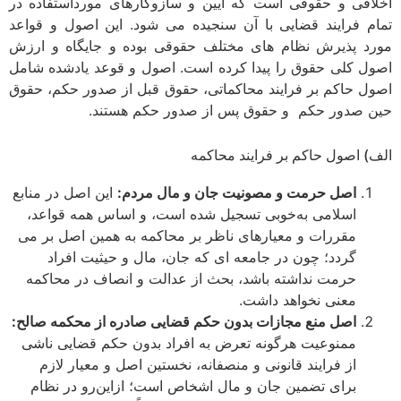
اقی و حقوقی است که آیین و سازوکارهای مورداستفاده در
م فرایند قضایی با آن سنجیده می ­شود. این اصول و قواعد
د پذیرش نظام ­های مختلف حقوقی بوده و جایگاه و ارزش
ل کلی حقوق را پیدا کرده است. اصول و قوعد یادشده شامل
ل حاکم بر فرایند محاکماتی، حقوق قبل از صدور حکم، حقوق
 صدور حکم و حقوق پس از صدور حکم هستند.
) اصول حاکم بر فرایند محاکمه
اصل حرمت و مصونیت جان و مال مردم:
این اصل در منابع
اسلامی به‌خوبی تسجیل شده است، و اساس همه قواعد،
مقررات و معیارهای ناظر بر محاکمه به همین اصل بر می
­گردد؛ چون در جامعه ­ای که جان، مال و حیثیت افراد
حرمت نداشته باشد، بحث از عدالت و انصاف در محاکمه
معنی نخواهد داشت.
اصل منع مجازات بدون حکم قضایی صادره از محکمه صالح:
ممنوعیت هرگونه تعرض به افراد بدون حکم قضایی ناشی
از فرایند قانونی و منصفانه، نخستین اصل و معیار لازم
برای تضمین جان و مال اشخاص است؛ ازاین‌رو در نظام