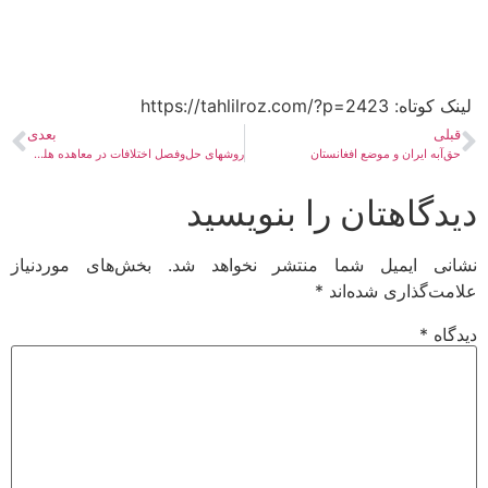
ه:​ https://tahlilroz.com/?p=2423
بلی
بعدی
‌آبه ایران و موضع افغانستان
روش­های حل‌وفصل اختلافات در معاهده هلمند 1351
دگاهتان را بنویسید
نی ایمیل شما منتشر نخواهد شد.
بخش‌های موردنیاز
مت‌گذاری شده‌اند
*
گاه
*