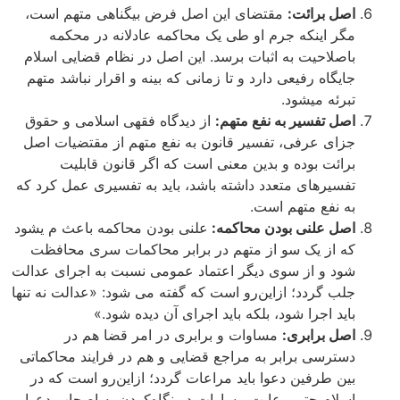
اصل برائت:
مقتضای این اصل فرض بی­گناهی متهم است،
مگر اینکه جرم او طی یک محاکمه عادلانه در محکمه
باصلاحیت به اثبات برسد. این اصل در نظام قضایی اسلام
جایگاه رفیعی دارد و تا زمانی که بینه و اقرار نباشد متهم
تبرئه می­شود.
اصل تفسیر به نفع متهم:
از دیدگاه فقهی اسلامی و حقوق
جزای عرفی، تفسیر قانون به نفع متهم از مقتضیات اصل
برائت بوده و بدین معنی است که اگر قانون قابلیت
تفسیرهای متعدد داشته باشد، باید به تفسیری عمل کرد که
به نفع متهم است.
اصل علنی بودن محاکمه:
علنی بودن محاکمه باعث م ی­شود
که از یک سو از متهم در برابر محاکمات سری محافظت
شود و از سوی دیگر اعتماد عمومی نسبت به اجرای عدالت
جلب گردد؛ ازاین‌رو است که گفته می­ شود: «عدالت نه ­تنها
باید اجرا شود، بلکه باید اجرای آن دیده شود.»
اصل برابری:
مساوات و برابری در امر قضا هم در
دسترسی برابر به مراجع قضایی و هم در فرایند محاکماتی
بین طرفین دعوا باید مراعات گردد؛ ازاین‌رو است که در
اسلام حتی رعایت مساوات در نگاه‌کردن به اصحاب دعوا