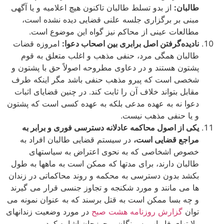
طالبان:
از بدو تسلط طالبان تاکنون هیچ اعلامیه و یا آگهی
مبنی بر برگزاری جلسه علنی قضایی دیده نشده است،
مطالعات عینی از محاکم نیز گواه این موضوع است.
نادیده‌گرفتن اصل برابری بین اصحاب دعوا:
امروزه قضات
طالبان همگی مرد، حنفی مذهب و اغلب متعلق به قوم
پشتون هستند و در دعاوی مطروحه اصولاً حق با پشتون و
شخصی است که پیرو مذهب حنفی باشد مگر اینکه طرف
مقابل بتواند خلاف آن را ثابت کند. در چنین قضایای اثبات
دعوا نه به عهده مدعی بلکه به عهده کسی است که پشتون
و یا حنفی مذهب نیست.
یکی از اصول محاکمه عادلانه دسترسی فوری و برابر به
مراجع قضایی است،
در سیستم قضایی طالبان افراد به
خصوص اشخاصی­ که به نحوی اعتراض به سیاست­های
طالبان دارند، برای مدت­ها که ممکن است به ماه­ها به طول
بکشد بدون دسترسی به محکمه و روند محاکماتی در زندان
­ها می ­مانند و مورد شکنجه و تجاوز جنسی قرار می گیرند
و چه بسا ممکن است به قتل برسند که به عنوان نمونه می
­توان
گزارش روزنامه هشت صبح
در مورد وضعیت زندان­های
ولایت­های فاریاب، سمنگان و جوزجان اشاره کرد.