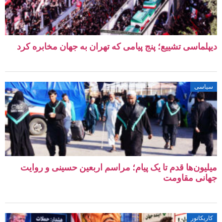
لماسی تشییع؛ پنج پیامی که تهران به جهان مخابره کرد
اسی
یون‌ها قدم تا یک پیام؛ مراسم اربعین حسینی و روایت
نی مقاومت
یکاتور