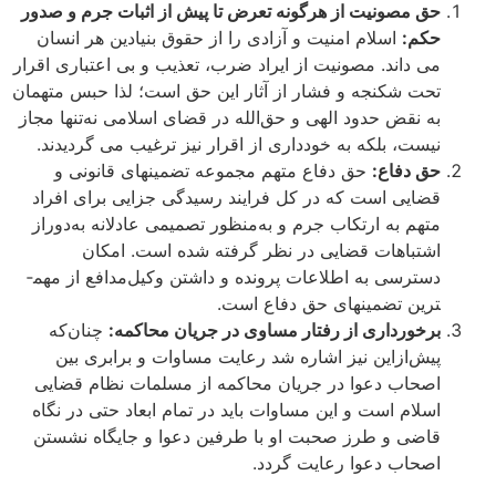
حق مصونیت از هرگونه تعرض تا پیش از اثبات جرم و صدور
حکم:
اسلام امنیت و آزادی را از حقوق بنیادین هر انسان
می ­داند. مصونیت از ایراد ضرب، تعذیب و بی ­اعتباری اقرار
تحت شکنجه و فشار از آثار این حق است؛ لذا حبس متهمان
به نقض حدود الهی و حق‌الله در قضای اسلامی نه‌تنها مجاز
نیست، بلکه به خودداری از اقرار نیز ترغیب می ­گردیدند.
حق دفاع:
حق دفاع متهم مجموعه تضمین­های قانونی و
قضایی است که در کل فرایند رسیدگی جزایی برای افراد
متهم به ارتکاب جرم و به‌منظور تصمیمی عادلانه به‌دوراز
اشتباهات قضایی در نظر گرفته شده است. امکان
دسترسی به اطلاعات پرونده و داشتن وکیل‌مدافع از مهم­
ترین تضمین­های حق دفاع است.
برخورداری از رفتار مساوی در جریان محاکمه:
چنان‌که
پیش‌ازاین نیز اشاره شد رعایت مساوات و برابری بین
اصحاب دعوا در جریان محاکمه از مسلمات نظام قضایی
اسلام است و این مساوات باید در تمام ابعاد حتی در نگاه
قاضی و طرز صحبت او با طرفین دعوا و جایگاه نشستن
اصحاب دعوا رعایت گردد.