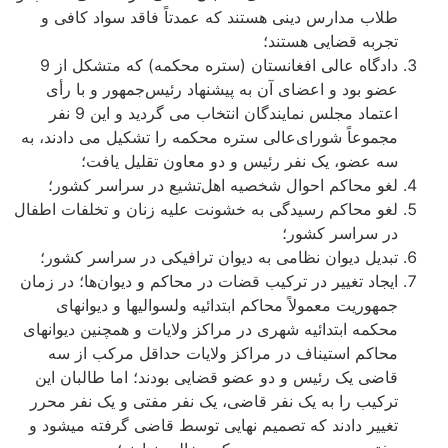
طلاب مدارس دینی هستند که عمدتاً فاقد سواد کافی و
تجربه قضایی هستند؛
دادگاه عالی افغانستان (ستره محکمه) که متشکل از 9
عضو بود و اعضای آن به پیشنهاد رئیس‌جمهور و با رأی
اعتماد مجلس نمایندگان انتخاب می­ گردید و این 9 نفر
مجموعاً شورای‌عالی ستره محکمه را تشکیل می دادند، به
سه عضو، یک نفر رئیس و دو معاون تقلیل یافت؛
لغو محاکم احوال شخصیه اهل‌تشیع در سراسر کشور؛
لغو محاکم رسیدگی به خشونت علیه زنان و تخلفات اطفال
در سراسر کشور؛
تبدیل دیوان نظامی به دیوان ترافیکی در سراسر کشور؛
ایجاد تغییر در ترکیب قضات در محاکم و دیوان‌ها؛ در زمان
جمهوریت معمولاً محاکم ابتدائیه ولسوالی­ها و دیوان­های
محکمه ابتدائیه شهری در مراکز ولایات و همچنین دیوان­های
محاکم استیناف در مراکز ولایات حداقل مرکب از سه
قاضی یک رئیس و دو عضو قضایی بودند؛ اما طالبان این
ترکیب را به یک نفر قاضی، یک نفر مفتی و یک نفر محرر
تغییر دادند که تصمیم نهایی توسط قاضی گرفته می­شود و