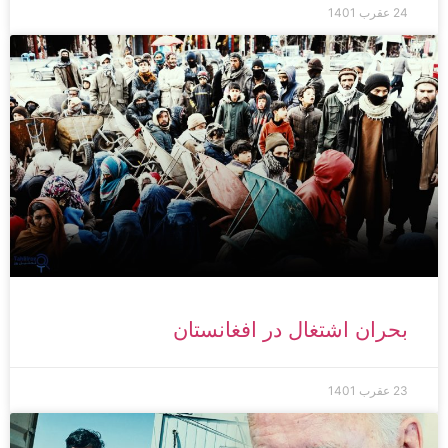
24 عقرب 1401
بحران اشتغال در افغانستان
23 عقرب 1401