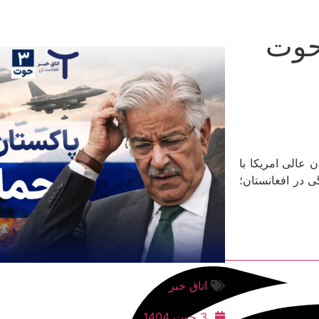
افغانستان و جهان ۳ حوت
 عالی امریکا با
 در افغانستان؛
اتاق خبر
3 حوت 1404