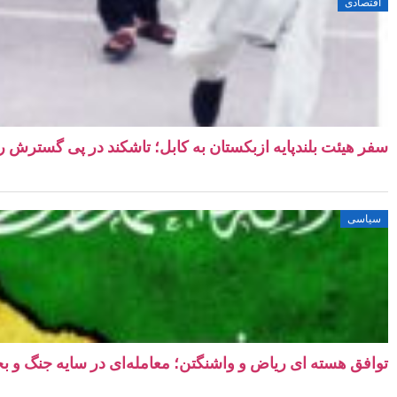
اقتصادی
سفر هیئت بلندپایه ازبکستان به کابل؛ تاشکند در پی گسترش رو
سیاسی
توافق هسته‌ ای ریاض و واشنگتن؛ معامله‌ای در سایه جنگ و بح