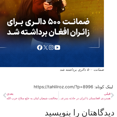
ضمانت ۵۰۰ دالری برداشته شد
ه:​ https://tahlilroz.com/?p=8996
بلی
بعدی
همدردی افغانستان با ایران در حادثه بندرعباس
مخالفت شیعیان لبنان به خلع سلاح حزب الله
دگاهتان را بنویسید