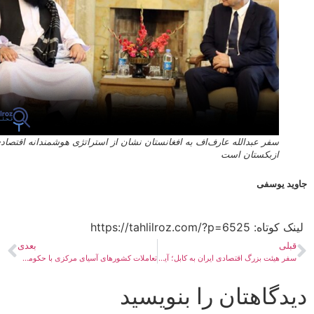
سفر عبدالله عارف‌اف به افغانستان نشان از استراتژی هوشمندانه اقتصادی
ازبکستان است
د یوسفی
ه:​ https://tahlilroz.com/?p=6525
بلی
بعدی
سفر هیئت بزرگ اقتصادی ایران به کابل؛ آیا طالبان موفق به نجات اقتصاد افغانستان می­ شود؟
تعاملات کشورهای آسیای مرکزی با حکومت طالبان: بررسی روابط ازبکستان، ترکمنستان، قرقیزستان، و قزاقستان
دگاهتان را بنویسید