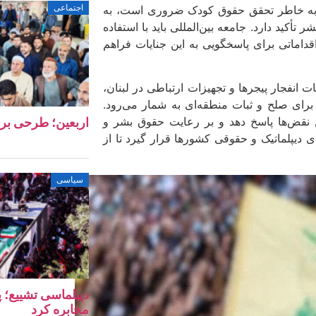
اجتماعی
را که به خاطر تحقق حقوق کودک ضروری است، به
أکید دارد. جامعه بین‌المللی باید با استفاده
قداماتی برای پاسخگویی به این جنایات فراهم
 انفجار پیجرها و تجهیزات ارتباطی در لبنان،
رای صلح و ثبات منطقه‌ای به شمار می‌رود.
 نقض‌ها پاسخ دهد و بر رعایت حقوق بشر و
اربعین؛ طرحی بر
ی دیپلماتیک و حقوقی کشورها قرار گیرد تا از
سیاسی
دیپلماسی تشییع؛ پ
مخابره کرد