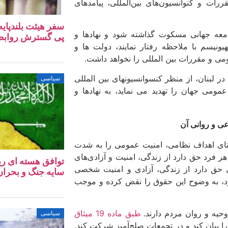
ت و کنوانسیون‌های بین‌المللی، پیامدهای
سفر هیئت بلندپایه
امعه جهانی مسکوت گذاشته شود و نهادها و
پی گسترش روابط ا
ونیسم با ملاحظه رفتار نمایند، دولت ها و
می و مقررات بین المللی را نخواهد داشت.
در لبنان، از منظر کنسوانسیونهای بین المللی
سیاسی
ومی جهان را تهدید می نماید، به نهادها و
عی و روانی آن
استای اهداف نظامی، امنیت عمومی را به شدت
هر فرد حق دارد از زندگی، امنیت و آزادی‌های
توافق هسته‌ ای ری
نی حق دارد از زندگی، آزادی و امنیت شخصی
سایه جنگ و بحران 
ود، به وضوح این حقوق را نقض کرده و موجب
حیه و روان مردم دارند.
طبق ماده 19 میثاق
سیاسی
را بیان کند و در تجمعات صلح‌آمیز شرکت کند.