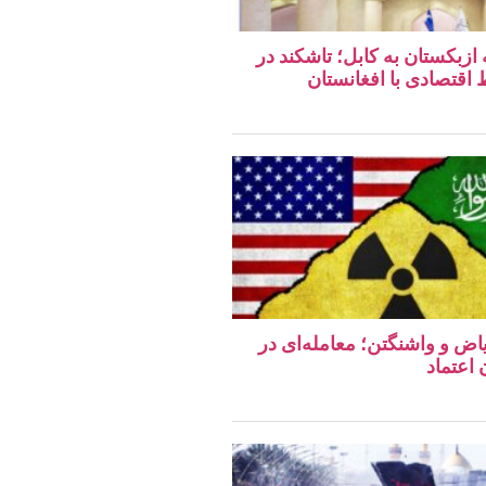
 ازبکستان به کابل؛ تاشکند در
قتصادی با افغانستان
اض و واشنگتن؛ معامله‌ای در
اعتماد