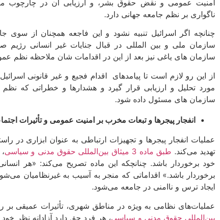
امنیت عمومی و نقض حقوق بشر، و ارزیابی آن در چارچوب مقررا
ناگواری بر نظم جامعه جهانی دارد.
چنانچه اگر اسرائیل تنبیه نشود و این فاجعه همچنان از سوی ج
سازمان ملی و بین المللی در قبال جنایات غیر انسانی رژیم صهی
سازمان های یاغی نیز بعد از این در اقدامات شان ملاحظه نظم عمو
از این رو لازم است تا پیامدهای اقدام فجیع و غیر قانونی اسرائیل 
مورد تحلیل و ارزیابی قرار گیرد و هشدارها و خطراتی که نظم عم
سازمان های مسئول داده شود.
انفجار پیجرها و تبعات مخرب بر امنیت عمومی و تأثیرات اجتما
عملیات انفجار پیجرها و تجهیزات ارتباطی به عنوان ابزاری در ر
تهدید می‌کند.
طبق ماده 3 میثاق بین‌المللی حقوق مدنی و سیاسی
، 
خود برخوردار باشد. چنانچکه این ماده تصریح می‌کند: «هر انسا
برخوردار باشد.» اقداماتی که منجر به آسیب به غیرنظامیان می‌ش
ایجاد ترس و ناامنی در جامعه می‌شود.
عملیات‌های نظامی به ویژه در مناطق شهری، تأثیرات عمیقی بر رو
بین‌المللی حقوق مدنی و سیاسی
، هر فرد حق دارد آزادانه نظر خود 