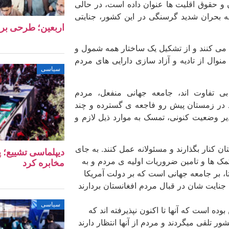
ان و حقوق اقلیت ­ها عنوان داده است، در حالی
به بحران شدید گرسنگی در این کشور، جنایتی
اربعین؛ طرحی بر
می کنند و از تشکیل یک ساختار همه شمول و
 منوال از تادیه­ و آزاد سازی دارایی های مردم
سیاسی
 تفاوت اند، جامعه جهانی منفعل، مردم
وند در زمستان پیش رو فاجعه­ ی گسترده و چند
ذیر وضعیت کنونی، تمسک به موارد ذیل لازم و
ن کنار بگذارند و مسئولانه عمل کنند. به جای
دیپلماسی تشییع؛ پ
ها و تامین ضروریات اولیه ­ی مردم و به
مخابره کرد
ا، بر جامعه جهانی است که بر دولت آمریکا
 جنایت شان در قبال مردم افغانستان بردارند
سیاسی
ده است که آنها تا اکنون نپذیرفته اند که
 تلقی می­گردند و مردم از آنها انتظار دارند