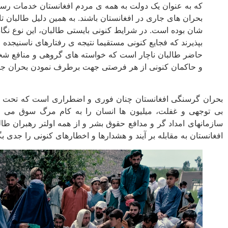
که به عنوان یک دولت به همه­ ی مردم افغانستان خدمات رسان
بحران های جاری در افغانستان باشند. به همین دلیل طالبان ت
شان بوده است. در شرایط کنونی بایستی طالبان، این نوع نگا
بپذیرند که فجایع کنونی مستقیما نتیجه­ ی رفتارهای ناسنیجده ­ی
حاضر طالبان ناچار است که خواسته ­های گروهی و منافع شخص
و حاکمان کنونی از هر فرصتی جهت برطرف نمودن بحران جا
بحران گرسنگی افغانستان چنان فوری و اضطراری است که تحت هیچ
بی توجهی و غفلت، میلیون ها انسان را به کام مرگ سوق می ­ده
سازمانهای امداد گر و مدافع حقوق بشر و از همه اولتر رهبران طا
افغانستان به مقابله بر آیند و هشدارها و اخطارهای کنونی را جدی بگ