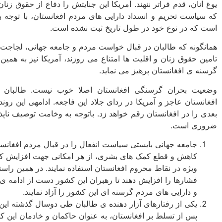
یوغ آنان، قدم فراتر ننهند. آمریکا این جنایتش را دفاع از حقوق زن
که سیاست تحریم و انسداد دارایی ­های مردم افغانستان، با توجه 
است که در نوع خود در طول تاریخ ثبت نشده است.
همانگونه که طالبان در قبال خواست مردم و جامعه جهانی، لجاجت 
تامین حقوق زنان و اقلیت­ ها امتناع می ­روزند، آمریکا نیز به همین
گرسنه­ ی افغانستان پرهیز می ­نماید.
وضعیت بحران گرسنگی افغانستان اصلا خوب نیست. طالبان بی
افغانستان عاجز و آمریکا در ردای جلاد این فاجعه. ادامه­ی این ر
بعدی را در افغانستان رقم خواهد زد. باتوجه به وخامت توصیف ناپ
ضروری است.
جامعه جهانی بایستی سیاست انفعال را در قبال مردم افغانستا
کاهش و قطع کمک های بشری، از هر امکانی جهت افزایش کمک 
ویژه در نقاط محروم افغانستان استفاده نمایند. در همین راست
فشارها را افزایش دهند تا رهبران این کشور دست از ادامه ­ی
و دارایی های مردم گرسنه ای این کشور را آزاد نمایند.
یکی از رفتارهای آزار دهنده ­ی طالبان طی دوسال گذشته این بو
پس از تسلط بر افغانستان، به عنوان حاکمان و خادمان این کشور