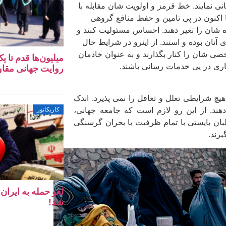
ی نمایند. خط قرمز و اولویت شان مقابله با
ا اکنون در پی تامین و حفظ منافع گروهی
ه شان را تغیر دهند. احساس مسئولیت کنند و
 آنان بوده و استند. از این­رو در شرایط حال
ی شان را کنار بگذارند و به عنوان خادمان
میلیون‌ها قدم تا 
ری در پی خدمات رسانی باشند.
روایت جهانی مقا
 شرایطی تعلل و تغافل را نمی پذیرد. اندک
ند. از این رو لازم است که جامعه جهانی،
کاریکاتور
لبان بایستی با تمام ظرفیت با بحران گرسنگی
یرند.
لغو حمله به ایرا
شد!