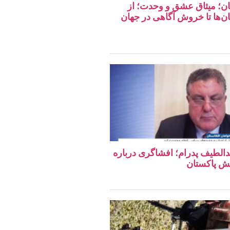
تان؛ میثاق عشق و وحدت؛ از
ان‌ها تا خروش آگاهی در جهان
دالطیف پدرام؛ افشاگری درباره
ش پاکستان