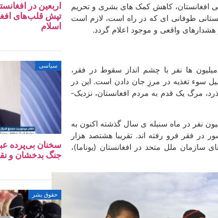
اربعین در افغانس
گی افغانستان، کاهش کمک های بشری و تحریم
تپش‌ قلب‌های افغ
مستانی طوفانی­ ای که در راه است، لازم است
اسلام
هشدارهای واقعی و موجود اعلام گردد.
سیاسی
یلیون ها نفر با چشم انداز سقوط در فقر،
ل سوء تغذیه در مرزِ جان دادن است. این در
حالی است که زمستان طوفانی نیز در راه است. هر روز که می ­گذرد، مرگ یک قدم به مردم افغانستان، نزدیک­
اضر آمارها نشان می­دهد که گرسنگان افغانستان از 14 میلیون نفر در ماه سنبله ­ی سال گذشته اکنون به
ش از 97درصد از مردم این کشور در فقر فرو رفته اند. تقریبا هشتصد هزار
سخنان بی‌پرده عب
ی سازمان ملل متحد در افغانستان (یوناما)،
جنگ بدخشان و نق
حقوق بشر