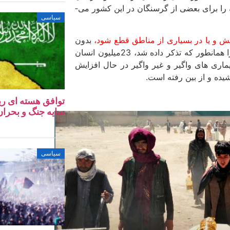
سازمان های امتدادگر مانند یوناما کم ­وبیش کمک های بشر دوستانه را برای بعضی از گرسنگان در این کشور می­
سیاسی
ش و یا در بسیاری از مناطق قطع شود
،
بدون
تردید در افغانستان، فاجعه ی به ابعاد گوناگون خلق خواهد شد. زیرا همانطور که تذکر داده شد، 23میلیون انسان
بیماری های واگیر و غیر واگیر در حال افزایش
ده و از بین رفته است.
توافق هسته‌ ای ری
سایه جنگ و بحران 
سیاسی