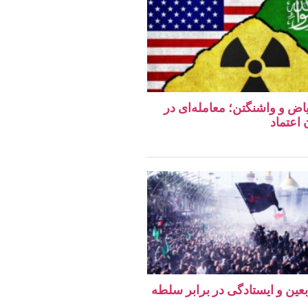
اض و واشنگتن؛ معامله‌ای در
اعتماد
ربعین و ایستادگی در برابر سلطه