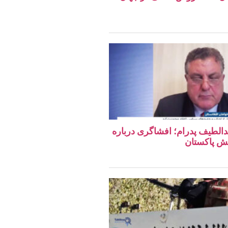
دالطیف پدرام؛ افشاگری درباره
ش پاکستان