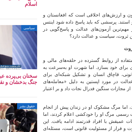
اسلام
نون و ارزش‌های اخلاقی است که افغانستان و
و استند. پرسشی که باید پاسخ داده شود اینتس
سیاسی
هم‌ترین آزمون‌های عدالت و پاسخ‌گویی در
ین ثروت، سیاست و عدالت دارد؟
روت
 آمریکایی، در دهه‌های ۱۹۸۰ و ۱۹۹۰ با استفاده از روابط گسترده در حلقه‌های مالی و
 برای خود بسازد. اما شهرت او به‌سرعت به
ونی، قاچاق انسان و تشکیل شبکه‌ای برای
سخنان بی‌پرده عب
الت در مورد اپستین به دلیل «معامله‌های
جنگ بدخشان و نق
ر سال ۲۰۰۸ مطرح شد که او را از مجازات سنگین فدرال نجات داد و بر اعتبار
حقوق بشر
اشت شد، اما مرگ مشکوک او در زندان پیش از انجام
ات رسمی مرگ او را خودکشی اعلام کردند، اما
طات عمیقش با افراد قدرتمند ادامه یافت. این
ت و فرار از مسئولیت قانونی است، مسئله‌ای