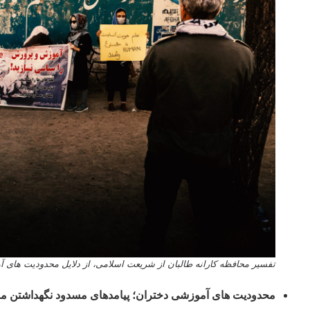
تفسیر محافظه کارانه طالبان از شریعت اسلامی، از دلایل محدودیت­ ها
محدودیت­ های آموزشی دختران؛ پیامدهای مسدود نگهداشتن م