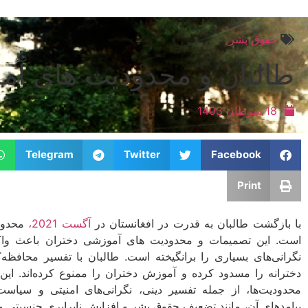
حقوق بشر
طالبان و محدودیت­ های آم
18 سرطان 1403
Telegram
Twitter
Facebook
Print
با بازگشت طالبان به قدرت در افغانستان در
آگست 2021،
محدودی
است. این تصمیمات و محدودیت­ های آموزشی دختران باعث واکن
نگرانی‌های بسیاری را برانگیخته است. طالبان با تفسیر محافظه‌
دخترانه را مسدود کرده و آموزش دختران را ممنوع کرده‌اند. این 
محدودیت‌ها، از جمله تفسیر دینی، نگرانی‌های امنیتی و سیاس
پیامدهای آن، مانند تضعیف حقوق بشر و افزایش نابرابری جنسیتی می