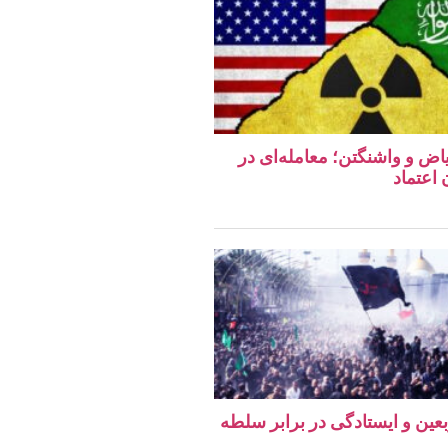
اض و واشنگتن؛ معامله‌ای در
اعتماد
ربعین و ایستادگی در برابر سلطه