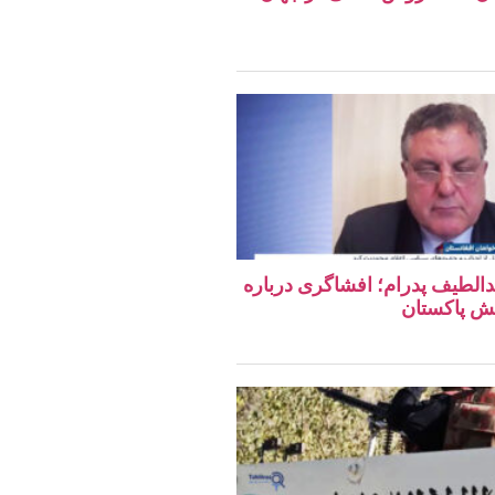
دالطیف پدرام؛ افشاگری درباره
ش پاکستان