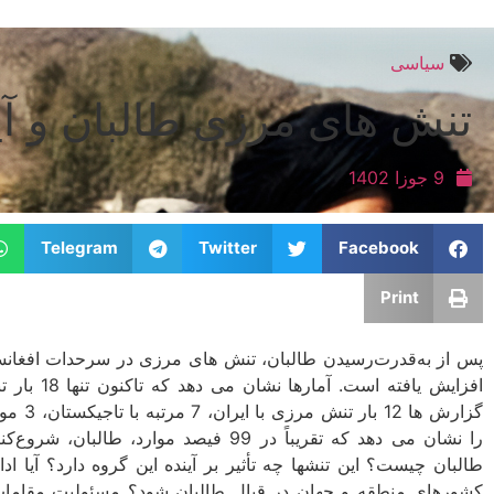
سیاسی
تنش­ های مرزی طالبان و آی
9 جوزا 1402
Telegram
Twitter
Facebook
Print
پس از به‌قدرت‌رسیدن طالبان، تنش­ های مرزی در سرحدات افغانس
افزایش یافت
را نشان می ­دهد که تقریباً در 99 فیصد موا
طالبان چیست؟ این تنش­ها چه تأثیر بر آینده این گروه دارد؟ آیا اد
کشورهای منطقه و جهان در قبال طالبان شود؟ مسئولیت مقامات ط