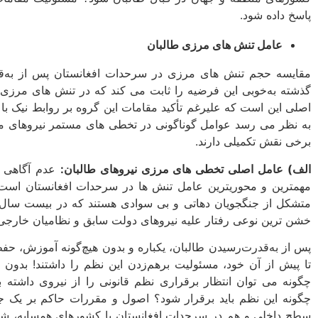
پاسخ داده شود.
عامل تنش ­های مرزی طالبان
مقایسه حجم تنش ­های مرزی در سرحدات افغانستان پس از به‌قد
گذشته به‌خوبی این فرضیه را ثابت می­ کند که در تنش ­های مرزی 
اصلی این است که علی­رغم تأکید مقامات این گروه بر روابط نیک ب
به نظر می ­رسد عوامل گوناگونی در تخطی­ های مستمر نیروهای م
برخی نقش تکمیلی دارند.
الف) عامل اصلی تخطی­ های مرزی نیروهای طالبان:
عدم آگاهی ای
مهم­ترین و محوری­ترین عامل تنش ­ها در سرحدات افغانستان اس
متشکل از جنگجویان دهاتی و بی ­سوادی هستند که در بیست سال
خشن­ ترین نوعی رفتار علیه نیروهای دولت سابق و نظامیان خارجی
پس از به‌قدرت‌رسیدن طالبان، یکباره و بدون هیچ‌گونه آموزش، ح
تا پیش از آن خود، مسئولیت برهم‌زدن این نظم را داشتند! بدون 
چگونه می ­توان انتظار برقراری نظم قانونی را از نیروی داشته 
چگونه این نظم باید برقرار شود؟ اصول و مقررات حاکم بر یک جا
سطح داخلی و هم در سرحدات افغانستان با کشورهای همسایه، شا