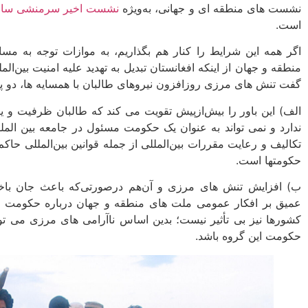
نشست­ های منطقه ­ای و جهانی، به‌ویژه
نشست اخیر سرمنشی سازم
است.
اگر همه این شرایط را کنار هم بگذاریم، به موازات توجه به مسا
منطقه و جهان از اینکه افغانستان تبدیل به تهدید علیه امنیت بین‌ا
گفت تنش ­های مرزی روزافزون نیروهای طالبان با همسایه ­ها، دو پیا
الف) این باور را بیش‌ازپیش تقویت می­ کند که طالبان ظرفیت و یا ا
ندارد و نمی ­تواند به عنوان یک حکومت مسئول در جامعه بین الملل
تکالیف و رعایت مقررات بین‌المللی از جمله قوانین بین‌المللی 
حکومت­ها است.
ب) افزایش تنش­ های مرزی و آن‌هم درصورتی‌که باعث جان‌ باخت
عمیق بر افکار عمومی ملت های منطقه و جهان درباره حکومت 
کشورها نیز بی ­تأثیر نیست؛ بدین اساس ناآرامی ­های مرزی می­ ت
حکومت این گروه باشد.