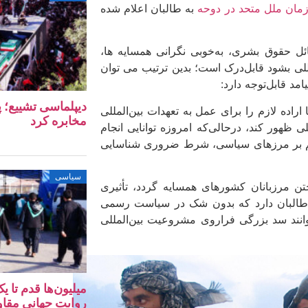
ان ملل متحد در دوحه
به طالبان اعلام شده
ئل حقوق بشری، به‌خوبی نگرانی همسایه ­ها،
لمللی بشود قابل‌درک است؛ بدین ترتیب می توان
مد قابل‌توجه دارد:
دیپلماسی تشییع؛ پ
راده لازم را برای عمل به تعهدات بین‌المللی
مخابره کرد
ی ظهور کند، درحالی‌که امروزه توانایی انجام
حاکم بر مرزهای سیاسی، شرط ضروری شناسایی
سیاسی
ن مرزبانان کشورهای همسایه گردد، تأثیری
طالبان دارد که بدون شک در سیاست رسمی
وانند سد بزرگی فراروی مشروعیت بین‌المللی
میلیون‌ها قدم تا 
روایت جهانی مقا