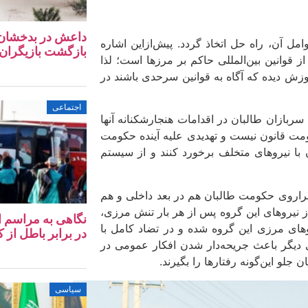
داعش در بدخشان؛ آ
ل آن، راه ­حل اتخاذ گردد. پیش‌ازاین اشاره
بازگشت بازیگران 
 قوانین بین‌المللی حاکم بر مرزها است؛ لذا
وزش ­دیده که آگاه به قوانین سرحدی باشند در
اجتماعی
ازان طالبان در اقدامات هنجارشکنانه آنها
کومت قانون نیست و تهدیدی علیه آینده حکومت
ا نیروهای متخلف برخورد کنند و از سیستم
 فراروی حکومت طالبان هم در بعد داخلی و هم
 نیروهای این گروه پس از هر بار تنش مرزی،
ای مرزی این گروه شده و در تضاد کامل با
در برابر باطل از کا
دیگر باعث جریحه‌دار شدن افکار عمومی در
لو این‌گونه رفتارها را بگیرند.
سیاسی