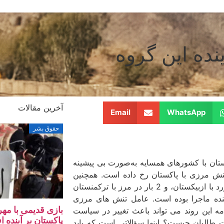
نده این گروه
آخرین مقالات
Email
WhatsApp
حقوق بشر
تان با کشورهای همسایه به‌صورت بی پیشینه
ه است. آمارها نشان می­ دهد که تاکنون تنها 18 بار تنش مرزی با پاکستان رخ‌ داده است. همچنین
گزار­ش ­ها 12 بار تنش مرزی با ایران، 7 مرتبه با تاجیکستان، 3 مورد با ازبیکستان، و 2 بار در مرز با ترکمنستان
رد، طالبان، شروع‌کننده ماجرا بوده است. عامل تنش ­های مرزی
بازی قدیمی با مهر
امه این روند می­ تواند باعث تغییر در سیاست
پاکستان بر آینده ا
البان چیست؟ این­ها سؤالاتی است که باید