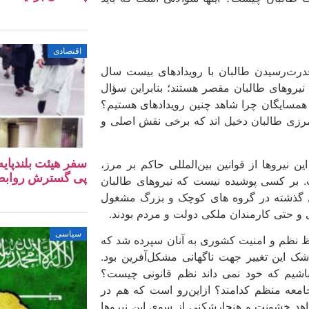
اقتصادی
رت‌رسیدن طالبان با رویدادهای بیست سال
نیروهای طالبان مقصر هستند؛ بنابراین سؤال
ا همسایگان چرا شاهد چنین رویدادهای هستیم؟
رزی طالبان دخیل­ اند که برخی نقش اصلی و
سفر هیئت بلندپایه
ن نیروها از قوانین بین‌المللی حاکم بر مرز،
پی گسترش روابط ا
ت. بر کسی پوشیده نیست که نیروهای طالبان
 گذشته در گروه ­های کوچک و بزرگ مشغول
 و حتی کارمندان ملکی دولت و مردم بودند.
سیاسی
فظ نظم و امنیت کشوری به آنان سپرده شد که
شک این تغییر جهت ناگهانی مشکل‌آفرین بود.
باشیم که خود نمی ­داند نظم قانونی چیست؟
معه منظم کدام­ند؟ ازاین‌رو است که هم در
هد خشونت و هنجارشکنی از سوی این نیروها