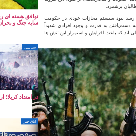
البان برشمرد.
توافق هسته‌ ای ری
 رسد نبود سیستم مجازات خودی در حکومت
سایه جنگ و بحران 
ه دست‌یافتن به قدرت و وجود افرادی شدیداً
 ­اند که باعث افزایش و استمرار این تنش­ ها
سیاسی
در امتداد کربلا؛ ا
اتاق خبر