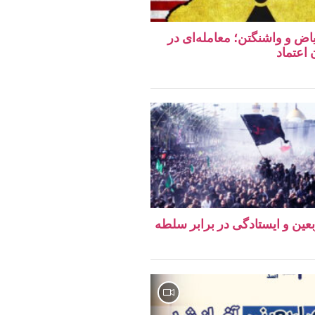
اض و واشنگتن؛ معامله‌ای در
اعتماد
ربعین و ایستادگی در برابر سلطه