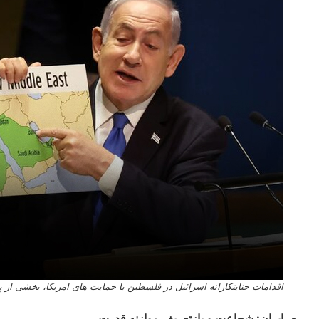
اقدامات جنایتکارانه اسرائیل در فلسطین با حمایت های امریکا، بخشی از 
ایران: شجاعت و بازتعریف موازنه قدرت