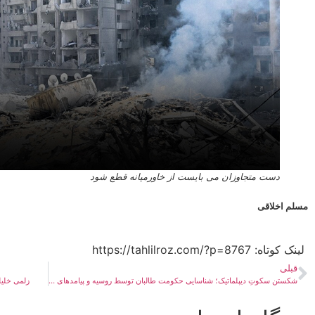
دست متجاوزان می بایست از خاورمیانه قطع شود
مسلم اخلاقی
لینک کوتاه:​ https://tahlilroz.com/?p=8767
قبلی
شکستن سکوتِ دیپلماتیک؛ شناسایی حکومت طالبان توسط روسیه و پیامدهای آن
زلمی خلیل