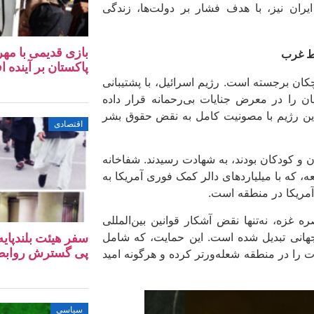
یران نیز، با هدف فشار بر دولت‌ها، زندگی
بازی قدیمی با مهر
رط غرب
پاکستان بر آینده ا
کان برجسته است. رژیم اسرائیل، با پشتیبانی
ن را در معرض جنایات بی‌رحمانه قرار داده
این رژیم با مصونیت کامل به نقض حقوق بشر
اقتصادی
لسطینی، که اکثراً زنان و کودکان بودند، به شهادت رسیدند. شفاخانه
عه، که با میلیاردهای دالر کمک فوری آمریکا به
آمریکا در منطقه است.
غزه، نه‌تنها نقض آشکار قوانین بین‌المللی
 جهانی تبدیل شده است. این حمایت، که شامل
سفر هیئت بلندپایه
پی گسترش روابط ا
و نفرت را در منطقه شعله‌ورتر کرده و هرگونه امید
سیاسی