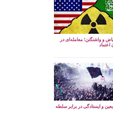
اض و واشنگتن؛ معامله‌ای در
اعتماد
ربعین و ایستادگی در برابر سلطه