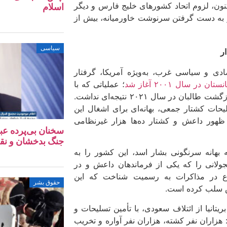
اکنون، لزوم اتحاد کشورهای خلیج فارس و دیگر
اسلام
و به دست گرفتن سرنوشت خاورمیانه، بیش از
سیاسی
ر
ادی و سیاسی غرب، به‌ویژه آمریکا، گرفتار
در سال ۲۰۰۱ آغاز شد
؛ عملیاتی که با
شعار مبارزه با تروریسم و وعده دموکراسی، جز ویرانی، فساد و بازگشت طالبان در سال ۲۰۲۱ نتیجه‌ای نداشت.
حات کشتار جمعی، بهانه‌ای برای اشغال این
حکومتی، ظهور داعش و کشتار ده‌ها هزار غیرنظامی
سخنان بی‌پرده عب
جنگ بدخشان و نق
بهانه سرنگونی بشار اسد، این کشور را به
جولانی را که یکی از فرماندهان داعش و در
ع در مذاکرات به رسمیت شناخت که این
حقوق بشر
یش سلب کرده است.
یتانیا از ائتلاف سعودی، با تأمین تسلیحات و
هزاران نفر کشته، هزاران نفر آواره و تخریب