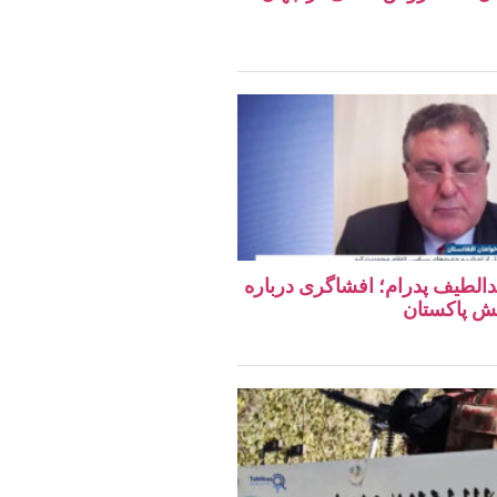
دالطیف پدرام؛ افشاگری درباره
ش پاکستان