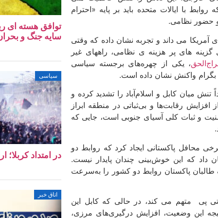
 روابط با ایالات متحده باید بر پایه «احترام
و حضور نظامی.
توافق هسته‌ ای ری
سایه جنگ و بحران 
ی آمریکا می داند و تجربه نشان داده که وقتی
گزینه های پر هزینه ی نظامی، راههای غیر
اج‌الحق
، یکی از چهره‌های برجسته سیاسی
ه بگرام واکنش نشان داده است.
سیاسی
ً تنش میان کابل و اسلام‌آباد را تشدید کرده و
 افزایش رقابت‌ها و بی‌ثباتی در منطقه ابراز
منیت و ثبات کلی آسیای جنوبی است، جایی که
برخی محافل پاکستانی ایجاد کرد که روابط دو
در امتداد کربلا؛ ا
 داد که این خوش‌بینی چندان پایدار نیست.
 طالبان پاکستان روابط دو کشور را به‌سرعت
اتاق خبر
ی تی پی متهم می کند، در حالی که کابل این
نتیجه این وضعیت، افزایش درگیری‌های مرزی،