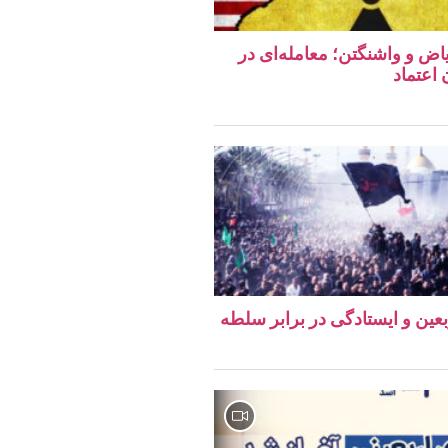
اض و واشنگتن؛ معامله‌ای در
اعتماد
ربعین و ایستادگی در برابر سلطه