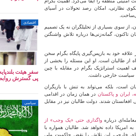
امنیتی منطقه را ایفا می‌کرد. اهمیت بگرام
 سکوی نظارتی، امکان رصد تحولات در آسیای
ی‌ساخت.
اقتصادی
‌ویژه نحوه ترک ناگهانی آن، از سوی بسیاری از تحلیلگران نه یک تصمیم
ن تاکنون، گمانه‌زنی‌ها درباره تلاش واشنگتن
ز علاقه خود به بازپس‌گیری پایگاه بگرام سخن
ه از طالبان است. او این مسئله را بخشی از
اهمیت استراتژیک بگرام در مقابله با چین
سفر هیئت بلندپایه
های سیاست خارجی داشت.
پی گسترش روابط ا
بان است، بلکه می‌تواند به ‌تنش با بازیگران
، ایران و پاکستان
در همان زمان در اقدامی
 افغانستان شدند. دولت طالبان نیز در مقابل
سیاسی
امله‌ای درباره
واگذاری حتی «یک وجب» از
 امریکا داده نخواهد شد. طالبان همواره با
وهای خارجی، این تلاش را نقض حاکمیت ملی