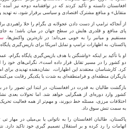
افغانستان دانسته و تأکید کردند که در توافقنامه دوحه نیز آمده که
متقابل» و منافع مشترک اقتصادی و سیاسی برقرار شود، نه تهدید 
از آنجاکه ترامپ از دست دادن عجولانه ی بگرام را خلا راهبردی برا
پای منافع و قلدری هایش در سطح جهان در میان باشد؛ به جای 
مستقیم و میانبر را به خوبی می‌داند؛ در تازه‌ترین واکنش‌ها،
سر
پاکستان، به اظهارات ترامپ و تمایل امریکا برای بازپس‌گیری پایگا
او با تأکید بر اینکه «واشنگتن با هدف بازپس‌گیری پایگاه بگرام، عمدا
دو کشور را در مسیر تقابل قرار داده است»، نگرانی‌های خود را از
کرد. کارشناسان معتقدند این اظهارات، نشان‌دهنده تهدیدی برای ا
بازیگران منطقه‌ای و فرامنطقه‌ای به شدت با یکدیگر رقابت می‌کنند.
بازگشت طالبان به قدرت در افغانستان، در ابتدا این تصور را در 
کشور وارد دوره‌ای از همگرایی خواهد شد. اما تحولات بعدی نشان
اختلافات مرزی، مسئله خط دیورند، و مهم‌تر از همه فعالیت تحریک
به سمت تنش سوق داد.
پاکستان، طالبان افغانستان را به ناتوانی یا بی‌میلی در مهار ت
اتهامات را رد کرده و بر استقلال تصمیم گیری خود تاکید دارد. 