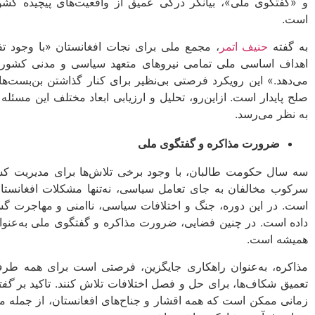
و «گفتگوی ملی»، بیانگر درکی عمیق از واقعیت‌های پیچیده کش
است.
به گفته
حنیف اتمر
، مجمع ملی برای نجات افغانستان «با وجود ت
اهداف اساسی ملی تمامی نیروهای متعهد سیاسی و مدنی کشور را 
می‌دهد.» این رویکرد فرصتی بی‌نظیر برای کنار گذاشتن بن‌بست‌
صلح پایدار است. ازاین‌رو، تحلیل و ارزیابی ابعاد مختلف این مسئله
به نظر می‌رسد.
ضرورت مذاکره و گفتگوی ملی
سه سال حکومت طالبان، با وجود برخی تلاش‌ها برای مدیریت کشو
سرکوب مخالفان به جای تعامل سیاسی، نه‌تنها مشکلات افغانستان 
است. در این دوره، جنگ و اختلافات سیاسی، ناامنی و مهاجرت گست
داده است. در چنین فضایی، ضرورت مذاکره و گفتگوی ملی به‌عنوان
همیشه است.
مذاکره، به‌عنوان راهکاری جایگزین، فرصتی است برای همه طرف‌
تعمیق شکاف‌ها، برای حل و فصل اختلافات تلاش کنند. تاکید بر
گفت
زمانی ممکن است که همه اقشار و جناح‌های افغانستان، از جمله مخ