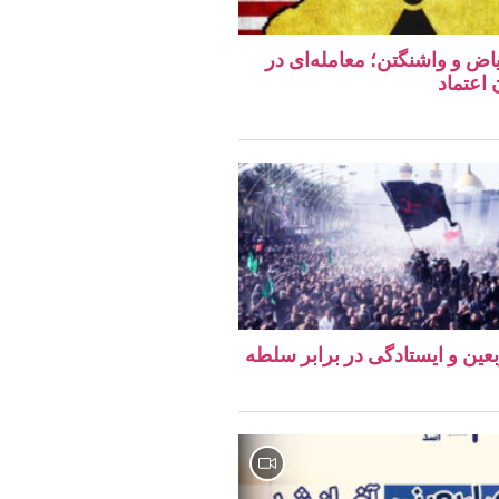
اض و واشنگتن؛ معامله‌ای در
اعتماد
ربعین و ایستادگی در برابر سلطه