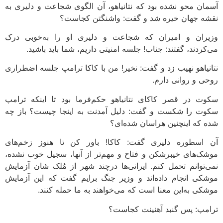
آسمان محو نشده بود که نتانیاهو، آن الگوی شجاعت و دلیری به
نقشه جهان خیره شد و گفت: واشنگتن کجاست؟
وزیران و امیران که شجاعت و دلیری او را به‌خوبی درک
می‌کردند، گفتند: جناب! جلسه امنیتی داریم، شما باید باشید.
نتانیاهو نهیب زد و گفت: نخیر! من با کاکا ترامپ جلسه اضطراری
روحی و روانی دارم.
سکوت در قصر کاکای نتانیاهو حکم‌فرما بود تا اینکه ترامپ
سکوت را شکست و گفت: دلیل آمدنت به اینجا چیست؟ باز چه
شده که اینچنین هراسان شده‌ای؟
آن اسطوره دلیری گفت: کاکا! باور کن تا هنوز زخم‌های
موشک‌های خیبرشکن و فتاح و مهم‌تر از آنها، سجیل خوب نشده،
نمی‌توانم تحمل کنم. ایرانی‌ها درچند شهر از مُلک شان آزمایش
موشکی انجام داده‌اند و وزیر جنگ برایم گفت که این آزمایش
موشکی به‌این معنا است که می‌خواهند به ما حمله کنند.
ترامپ: پس گنبد آهنینت کجاست؟