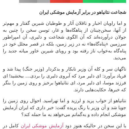
شجاعت نتانیاهو در برابر آزمایش موشکی ایران
و اما راویان اخبار و ناقلان آثار و طوطیان شیرین گفتار و مهم‌تر
از آنها، سخن‌چینان از پناهگاه‌ها و غار، توسن سخن را چنین به
جولان درآورده‌اند که آن الگوی شجاعت و دلیری، آن امپراطور
سرزمین «پناه‌گاه‌ها» نه در زیر زمین، بلکه در قصر مجلل خود در
پناه‌گاه به‌خواب ناز رفته بود و رویای شیرین خاور میانه جدید را
می‌دید.
ناگهان سر و کله آن وزیر نابکار و بدکردار (وزیر جنگ) پیدا شد و
فریاد برآورد: ای دلیر مرد که آبروی دلیری را بردی…. ببخشید! ای
فرزند موسا، ای دلیر مرد، ای نتانیاهو! برخیز و روی زمین را بنگر
که خبرها، حکایت‌هایی دارند.
نتانیاهو از خواب پرید و لرزید و اما نهراسید. احوال روی زمین را
جویا شد و آن وزیر با رنگ پریده گفت: خبر داری که ایران آزمایش
موشکی انجام داده و به‌گمانم می‌خواهد به ما حمله کند؟
با این سخن در حالیکه هنوز دود
آزمایش موشکی ایران
کامل در