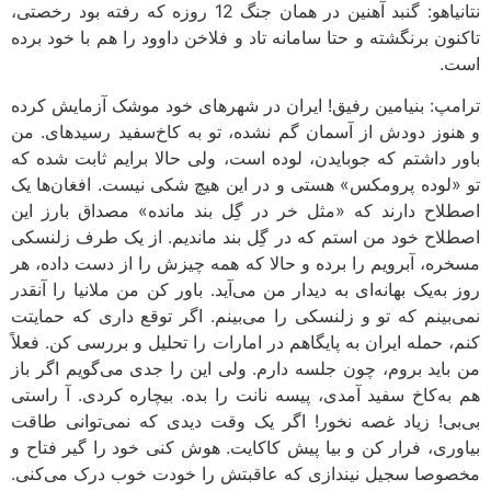
نتانیاهو: گنبد آهنین در همان جنگ 12 روزه که رفته بود رخصتی،
تاکنون برنگشته و حتا سامانه تاد و فلاخن داوود را هم با خود برده
است.
ترامپ: بنیامین رفیق! ایران در شهرهای خود موشک آزمایش کرده
و هنوز دودش از آسمان گم نشده، تو به کاخ‌سفید رسیده‎ای. من
باور داشتم که جوبایدن، لوده است، ولی حالا برایم ثابت شده که
تو «لوده پرومکس» هستی و در این هیچ شکی نیست. افغان‌ها یک
اصطلاح دارند که «مثل خر در گِل بند مانده» مصداق بارز این
اصطلاح خود من استم که در گِل بند ماندیم. از یک طرف زلنسکی
مسخره، آبرویم را برده و حالا که همه چیزش را از دست داده، هر
روز به‌یک بهانه‌ای به دیدار من می‌آید. باور کن من ملانیا را آنقدر
نمی‌بینم که تو و زلنسکی را می‌بینم. اگر توقع داری که حمایتت
کنم، حمله ایران به پایگاهم در امارات را تحلیل و بررسی کن. فعلاً
من باید بروم، چون جلسه دارم. ولی این را جدی می‌گویم اگر باز
هم به‌کاخ سفید آمدی، پیسه نانت را بده. بیچاره کردی. آ راستی
بی‌بی! زیاد غصه نخور! اگر یک وقت دیدی که نمی‌توانی طاقت
بیاوری، فرار کن و بیا پیش کاکایت. هوش کنی خود را گیر فتاح و
مخصوصا سجیل نیندازی که عاقبتش را خودت خوب درک می‌کنی.