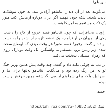
بای بای!
می‌گویند بعد از آن دیدار، نتانیاهو آرام‌تر شد. نه چون موشک‌ها
ناپدید شدند، بلکه چون فهمید اگر ایران دوباره آزمایش کند، هنوز
یک تکت مستقیم به امریکا هست.
راویان می‌افزایند که چون نتانیاهو قصد خروج از کاخ را داشت،
یکی از امیران دربار ترامپ، یک نقشه تازه چاپ شده را به دست
او داد و گفت: رفیق! غصه نخور! هر وقت دیدی که اوضاع سخت
شده، زیر زمین نرو، مستقیم بیا واشنگتن. یک وقت نیویارک نروی
که زهران ممدانی بدبختت می‌کند.
ترامپ به چوکی تکیه داد و گفت: چند وقت پیش همین وزیر جنگ
تو به من زنگ زده بود و می‌گفت: نتانیاهو نه‌تنها برای ما و
اسرائیل، بلکه برای شما هم آبرویی نگذاشته، همین حرفش راست
بوده.
احمدی
لینک کوتاه:​ https://tahlilroz.com/?p=10652