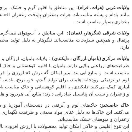
ولایات غربی (هرات، فراه):
این مناطق با اقلیم گرم و خشک، برای
مانند بادام و پسته مناسب‌اند. هرات به‌عنوان پایتخت زعفران افغ
باغداری بسیار مناسب است.
ولایات شرقی (ننگرهار، لغمان):
این مناطق با آب‌وهوای نیمه‌گرمسی
پرتقال و همچنین سبزیجات مناسب‌اند. ننگرهار به دلیل تولید مح
دارد.
ولایات مرکزی(بامیان،ارزگان ، دایکندی)
:
ولایات بامیان، ارزگان و 
ظرفیت‌های زراعتی بالایی دارند. بامیان با اقلیم کوهستانی و خاک
مناسب است و منابع آبی بند امیر امکان گسترش کشاورزی را فراهم
لوم در نزدیکی رودخانه هلمند، برای تولید گندم، جو، برنج، بادام، 
آبیاری کمک می‌کنند. دایکندی، با اقلیم کوهستانی و خاک مناسب با
و زعفران و سیب آن پتانسیل صادراتی دارند؛ منابع آبی هریرود و هلم
خاک حاصلخیز
: خاک‌های لوم و آبرفتی در دشت‌های آمودریا و 
می‌کنند. این خاک‌ها به دلیل غنای مواد معدنی و ظرفیت نگهداری
زعفران و میوه‌های خشک مناسب‌اند.
این تنوع اقلیمی و خاکی امکان تولید محصولات با ارزش افزوده بال