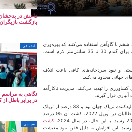
داعش در بدخشان؛ آ
بازگشت بازیگران 
شخم با گاوآهن استفاده می‌کنند که بهره‌وری
اجتماعی
را کاهش می‌دهد. شخم به عمق 5 تا 10 سانتی‌متر، در حالی که برای گندم 30 تا 35 سانتی‌متر لازم است،
ی و نبود سردخانه‌های کافی باعث اتلاف
ای جهانی محدود می‌کند.
شاورزی را تهدید می‌کنند. مدیریت ناکارآمد
بیاری قرار گیرند.
در برابر باطل از کا
: افغانستان تا سال 2022 بزرگ‌ترین تولیدکننده تریاک جهان بود و 83 درصد از تریاک
20، کشت آن 95 درصد
کشت
سیاسی
12, هکتار رسید. این افزایش به دلیل فقر، نبود معیشت