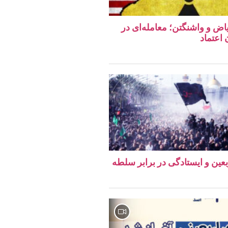
اض و واشنگتن؛ معامله‌ای در
اعتماد
ربعین و ایستادگی در برابر سلطه