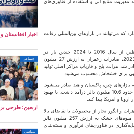
 مدیریت منابع آبی و استفاده از فناوری‌های
 که می‌توانند در بازارهای بین‌المللی رقابت
اخبار افغانستان و جهان ۱۱ 
زعفران افغانستان به دلیل رنگ، عطر و طعم بی‌نظیر، از سال 2016 تا 2024 چندین بار در
نمایشگاه‌های بین‌المللی مقام اول را کسب کرده است. در سال 2023، صادرات زعفران به ارزش 27 میلیون
اجتماعی
در شد. هرات، بلخ و فاریاب مراکز اصلی تولید
ناسبی برای خشخاش محسوب می‌شود.
 بازارهای چین، پاکستان و هند صادر می‌شود.
در سال 1398، صادرات جلغوزه 18 میلیون دالر و در سال 1399 حدود 10.6 میلیون دالر درآمد داشت. با بهبود
روپا و امریکا پیدا کند.
اربعین؛ طرحی بر
 هرات و انگور تخار از محصولات با تقاضای بالا
در بازارهای منطقه‌ای و جهانی هستند. در سال 2024، صادرات میوه‌های خشک به ارزش 257 میلیون دالر
یه‌گذاری در فناوری‌های فرآوری و بسته‌بندی
سیاسی