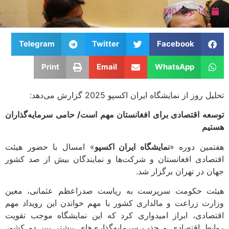
14 ثور 1404
Telegram
Twitter
Facebook
Print
Email
WhatsApp
 روز از نمایشگاه ایران اکسپو 2025 گزارش می‌دهد:
عه اقتصادی برای افغانستان مهم است/ حامی سرمایه‌گذاران
یم
مین دوره «
نمایشگاه ایران اکسپو
» امسال با حضور هیئت
صادی افغانستان و شرکت‌ها و نمایندگان بیش از صد کشور
ن در تهران برگزار شد.
ت حکومت سرپرست به ریاست صدراعظم عثمانی، معین
رت زراعت و مالداری کشور با مهم خواندن این رویداد مهم
صادی، ابراز امیدواری کرد که این نمایشگاه موجب تقویت
بط اقتصادی و جذب سرمایه‌گذاری‌های بیشتر بین دو کشور