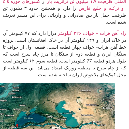
رفیت ۱.۷ میلیون تن ترانزیت بار
از
کشورهای حوزه cis
رکیه و خلیج فارس
را دارد و همچنین حدود ۳ میلیون تن
یت حمل بار بین صادراتی و وارداتی برای این مسیر تعریف
 است.
آهن هرات – خواف ۲۲۶ کیلومتر
درازا دارد که ۷۷ کیلومتر آن
در خاک ایران و ۱۴۹ کیلومتر آن در خاک افغانستان است. پروژه
آهن هرات- خواف چهار قطعه است. قطعه اول از خواف تا
ان ایران و قطعه دوم از سنگان تا مرز چاه سرخ است که
طول هردو قطعه 77 کیلومتر است. قطعه سوم ۶۲ کیلومتر است
از چاه سرخ تا منطقه روزنک امتداد می‌یابد. این سه قطعه از
 کمک‌های بلاعوض ایران ساخته شده است.