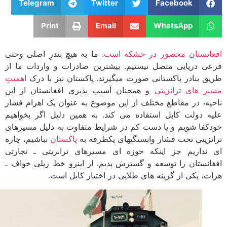
Telegram
Twitter
Facebook
Print
Email
WhatsApp
انستان محصور در خشکه است
. ما به هیچ بندرِ اصلی وحتی
ی دریایی متصل نیستیم. بیشترین صادرات و واردات ما از
ق بنادر پاکستانی صورت میگیرند. پاکستان نیز با درک
اهمیتِ
ر های ترانزیتی
و همچنان آسیب پذیری افغانستان از این
یه، در مقاطع مختلف از این موضوع به عنوان یک اهرام فشار
ه دولت­ کابل استفاده می کند. به همین دلیل اگر بخواهیم
کفا شویم و یا دست کم در شرایط متفاوت به دلیل مسیرهای
نزیتی تحت فشار وابستگی­های یک­طرفه به
پاکستان
نباشیم، چاره
 نداریم جز اینکه حوزه­ ای مسیرهای ترانزیتی ـ تجارتی
انستان را توسعه و گسترش بدیم. از این­رو خط ریلی خواف ـ
ت، یکی از گزینه­ های طلایی در اختیار کابل است.