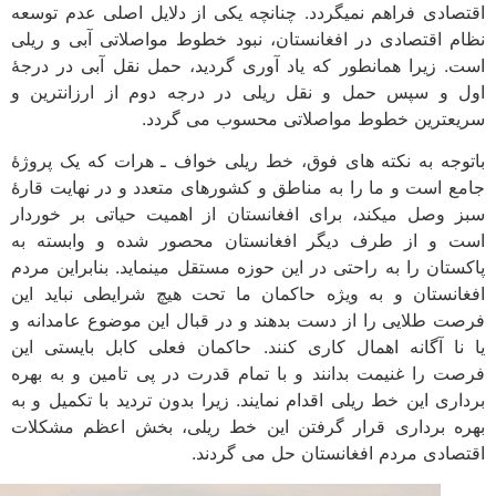
صادی فراهم نمی­گردد. چنانچه یکی از دلایل اصلی عدم توسعه
م اقتصادی در افغانستان، نبود خطوط مواصلاتی آبی و ریلی
. زیرا همانطور که یاد آوری گردید، حمل نقل آبی در درجۀ
 و سپس حمل و نقل ریلی در درجه دوم از ارزانترین و
عترین خطوط مواصلاتی محسوب می گردد.
وجه به نکته ­های فوق، خط ریلی خواف ـ هرات که یک پروژۀ
ع است و ما را به مناطق و کشورهای متعدد و در نهایت قارۀ
 وصل می­کند، برای افغانستان از اهمیت حیاتی بر خوردار
 و از طرف دیگر افغانستان محصور شده و وابسته به
ستان را به راحتی در این حوزه مستقل می­نماید. بنابراین مردم
انستان و به ویژه حاکمان ما تحت هیچ شرایطی نباید این
ت طلایی را از دست بدهند و در قبال این موضوع عامدانه و
نا آگانه اهمال کاری کنند. حاکمان فعلی کابل بایستی این
ت را غنیمت بدانند و با تمام قدرت در پی تامین و به بهره
اری این خط ریلی اقدام نمایند. زیرا بدون تردید با تکمیل و به
ه برداری قرار گرفتن این خط ریلی، بخش اعظم مشکلات
صادی مردم افغانستان حل می گردند.