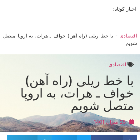
ار کوتاه:
صادی
-
با خط ریلی (راه آهن) خواف ـ هرات، به اروپا متصل
م
اقتصادی
ا خط ریلی (راه آهن)
واف ـ هرات، به اروپا
تصل شویم
25 میزان 1401