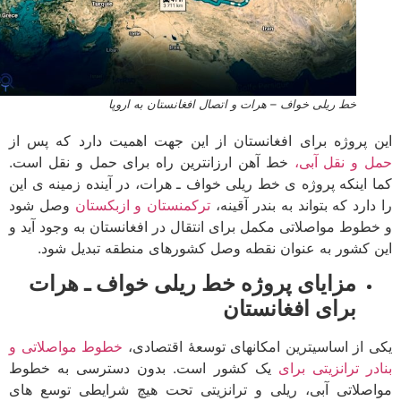
خط ریلی خواف – هرات و اتصال افغانستان به اروپا
 پروژه برای افغانستان از این جهت اهمیت دارد که پس از
 و نقل آبی،
خط آهن ارزانترین راه برای حمل و نقل است.
 اینکه پروژه­ ی خط ریلی خواف ـ هرات، در آینده زمینه ­ی این
ارد که بتواند به بندر آقینه،
ترکمنستان و ازبکستان
وصل شود
طوط مواصلاتی مکمل برای انتقال در افغانستان به وجود آید و
 کشور به عنوان نقطه وصل کشورهای منطقه تبدیل شود.
مزایای پروژه خط ریلی خواف ـ هرات
برای افغانستان
 از اساسی­ترین امکان­های توسعۀ اقتصادی،
خطوط مواصلاتی و
در ترانزیتی برای
یک کشور است. بدون دسترسی به خطوط
صلاتی آبی، ریلی و ترانزیتی تحت هیچ شرایطی توسع ه­ای