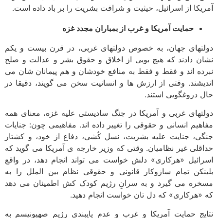
یکا از اسرائیل، حیثیت و شرافت بشریت را بر باد داده است.
حمایت آمریکا و غرب از بمباران مجدد غزه
تهای جهان، به خصوص دولتهای غربی، در قرن بیست و یکم
ن دادند که هیچ بویی از اخلاق و حقوق بشر و عدالت و صلح
ده اند و فقط و فقط به منافع خودشان و هم پیمانان شان می
یشند. وقتی از ارزش ها و انسانیت سخن می گویند، دقیقا در
 دروغگویی استند.
تهای غربی و آمریکا در جنگ سادیستی علیه غزه، معنای همه
هیم انسانی و حقوقی را تغییر داده اند. مفاهیمی چون: جنایات
ی، جنایت علیه بشریت، نسل کُشی، دفاع از خود، و کشتار
قلی غیر نظامیان. وقتی که وزیر خارجه ی آمریکا می گوید که
ائیل «هرکاری» دلش خواست می تواند انجام دهد، در واقع
نکن تمام سازوکار قانونی و حقوقی نظام بین الملل را به
ره می گیرد و به سرانِ رژیم کودک کش اطمینان می دهد
«هرکاری» که دل تان خواست انجام دهید.
یج حمایت آمریکا و غرب و عدم پایبندی رژیم صهیونیسم به