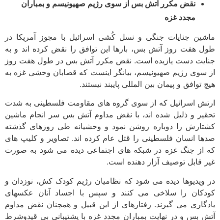
نقض مکرر آتش بس از سوی رژیم صهیونیسم و بمباران
مجدد غزه
ین جنایات جنگی و نسل کُشی اسرائیل با مجوز آمریکا در
 هفت روز آتش بس، بارها این توافق را نقض کرده اند و به
یت دست یازیده است. نقض مکرر آتش بس در طول هفت روز
سوی رژیم صهیونیسم، بیانگر اینست که قصابان وحشی غزه به
توافق و پیمان بین المللی پایبند نیستند.
ش اسرائیل که از سوی گروه های مقاومت فلسطینی به شدت
یر و ذلیل شده اند، با نقض مداوم آتش بس سر انجام ماشین
ارش را دوباره روشن نمود و وحشیانه طی روزهای گذشته
ا انسان فلسطینی را قتل عام کرده اند. تصاویر و کلیپ ­های
از جنگ غزه در شبکه های اجتماعی دیده می­ شود به صورت
 قابل توصیف آزار دهنده است.
ویدیوها دیده می شود که نظامیان رژیم کودک کش، نوزدان و
کان را سلاخی می کنند و سپس با اجساد آنان عکس­های
گاری می ­گیرند. رفتارهای از این قبیل و همچنان نقض مداوم
 بس و در نهایت بمباران مجدد غزه با پشتیبانی بی قیدوشرط