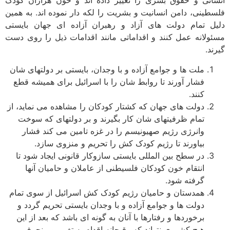
انی و حقوق بشری را تغییر داده اند و خون هزاران کودک
طینی، دامن انسانیت و بشریت را لکه دار نموده اند. به همین
ل تمام دولت های آزاد و رهبران آزاده ای جهان بایستی
ولانه عمل کنند و اقداماتی مانند اقدامات ذیل را روی دست
د.
ملت ها و جوامع آزاده و با وجدان، بایستی بر دولت­های شان
فشار آورند تا روابط شان را با اسرائیل برای همیشه قطع
کنند.
دولت های جهان که کشتار کودکان را مشاهده می نماید، از
تمام ظرفیت­های شان کار بگیرند و بر دولت­های که سوخت
وانرژی رژیم صهیونیسم را در غزه تامین می کند فشار
بیاورند تا رژیم کودک کش را تحریم و منزوی سازد.
در سطح بین المللی بایستی سازوکار قانونی ایجاد شود تا
انتقام خون کودکان فلسیطنی از عاملان و حامیان آنها
گرفته شود.
هم­دستان و حامیان رژیم کودک کش اسرائیل از سوی تمام
دولت ها و جوامع آزاده و با وجدان بایستی تحریم گردد و
برخوردها و رفتارها با آنان به گونه ای باشد که بعد از این
هیچ کشوری نتواند که وقیحانه اقدام به تغییر و منحرف