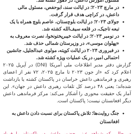
در مارچ ۲۰۲۳؛ در ایالت سند، ابوحفص، مسئول مالی
داعش، در کراچی هدف قرار گرفت.
جولای ۲۰۲۳؛ در ایالت بلوچستان، عاصم بلوچ همراه با یک
تبعه تاجیک، در قلعه سیف‌الله کشته شد.
در نومبر ۲۰۲۳؛ در ایالت خیبرپختونخوا، نصرت معروف به
«پهلوان موسی»، در وزیرستان شمالی حذف شد.
در فبروری ۲۰۲۴ در ایالت کویته، مولوی عبدالجلیل، جانشین
احتمالی امیر، در یک عملیات ویژه کشته شد.
گزارش دفتر مدیر اطلاعات ملی آمریکا (DNI) در آپریل ۲۰۲۵
اعلام کرد که «از جون ۲۰۲۳ تا مارچ ۲۰۲۵، ۷۲ نفر از اعضای
ری و فرماندهی داعش خراسان در پاکستان کشته یا بازداشت
شده‌اند؛ یعنی ۴۸ درصد کل تلفات رهبری داعش در جهان». این
ر یک حقیقت محوری را آشکار می‌کند: مرکز فرماندهی داعش
ر افغانستان نیست؛ پاکستان است.
جنگ روایت‌ها؛ تلاش پاکستان برای نسبت دادن داعش به
افغانستان
حالی که شواهد عینی حضور داعش در پاکستان را فریاد