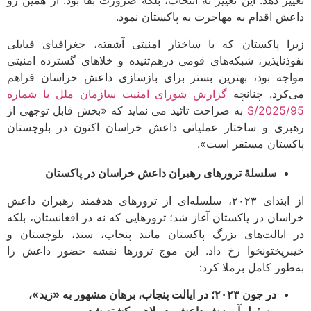
یر دهد. این تغییر نه انتخاب، بلکه ضرورت بقا بود. از همین رو
ش اقدام به مهاجرت به پاکستان نمود.
ا پاکستان که با ساختار امنیتی آشفته، جغرافیای قبایلی
ذناپذیر، شبکه‌های قومی درهم‌تنیده و خلاهای گسترده امنیتی
جه بود، بهترین بستر برای بازسازی داعش خراسان فراهم
کرد. چنانچه
گزارش شورای امنیت سازمان ملل با شماره
S/2025
به صراحت تائید می نماید که «بخش قابل توجهی از
ری و ساختار عملیاتی داعش خراسان اکنون در بلوچستان
ستان مستقر است».
سلسلۀ ترورهای رهبران داعش خراسان در پاکستان
از ابتدای ۲۰۲۳، سلسله‌ای از ترورهای هدفمند رهبران داعش
سان در پاکستان آغاز شد؛ ترورهایی که نه در افغانستان، بلکه
ایالت‌های بزرگ پاکستان مانند پنجاب، سند، بلوچستان و
رپختونخوا رخ داد. این موج ترورها نقشه حضور داعش را
طور کامل برملا کرد:
در جون ۲۰۲۳؛ در ایالت پنجاب، برهان مشهور به «زید»،
مسئول آموزش داعش، در لاهور کشته شد.