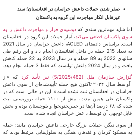
صفر شدن حملات داعش خراسان در افغانستان؛ سند
غیرقابل انکار مهاجرت این گروه به پاکستان
 شاید مهم‌ترین سندی که
دوسیه‌ی فرار و مهاجرت داعش را به
 پاکستان قطعی می‌کند
، آمار حملات این گروه در افغانستان
است. براساس داده‌های ACLED، داعش خراسان در سال 2021
به تعداد 215 حمله در داخل افغانستان انجام داد و این رقم طی
سالهای 2022 به 89 حمله و در سال 2023 به 22 حمله کاهش
ال 2024 داعش توانست که فقط 3 حمله انجام دهد.
سازمان ملل (S/2025/482) نیز تأیید کرد
که «از
آواسط سال ۲۰۲۴ تاکنون هیچ حمله تأییدشده‌ای از سوی داعش
سان در افغانستان ثبت نشده است». این در حالی است که در
پاکستان طی همین مدت، بیش از ۱۱۰۰ حمله تروریستی ثبت
شده که ۶۸ درصد آن‌ها در خیبرپختونخوا و بلوچستان بوده و بخش
ل توجهی آن توسط داعش خراسان انجام شده است.
سوی دیگر، حملات بزرگ خارجی داعش خراسان مانند؛ حمله
مسکو؛ کرمان و قندهار، همگی به سلول‌هایی مرتبط بودند که