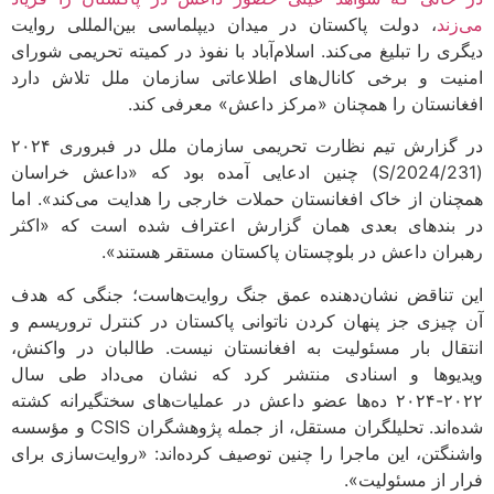
زند
، دولت پاکستان در میدان دیپلماسی بین‌المللی روایت
ری را تبلیغ می‌کند. اسلام‌آباد با نفوذ در کمیته تحریمی شورای
یت و برخی کانال‌های اطلاعاتی سازمان ملل تلاش دارد
انستان را همچنان «مرکز داعش» معرفی کند.
در گزارش تیم نظارت تحریمی سازمان ملل در فبروری ۲۰۲۴
(S/2024/231) چنین ادعایی آمده بود که «داعش خراسان
نان از خاک افغانستان حملات خارجی را هدایت می‌کند». اما
بندهای بعدی همان گزارش اعتراف شده است که «اکثر
ران داعش در بلوچستان پاکستان مستقر هستند».
 تناقض نشان‌دهنده عمق جنگ روایت‌هاست؛ جنگی که هدف
چیزی جز پنهان کردن ناتوانی پاکستان در کنترل تروریسم و
قال بار مسئولیت به افغانستان نیست. طالبان در واکنش،
یوها و اسنادی منتشر کرد که نشان می‌داد طی سال
۲۰۲۲-۲۰۲۴ ده‌ها عضو داعش در عملیات‌های سختگیرانه کشته
شده‌اند. تحلیلگران مستقل، از جمله پژوهشگران CSIS و مؤسسه
نگتن، این ماجرا را چنین توصیف کرده‌اند: «روایت‌سازی برای
ر از مسئولیت».