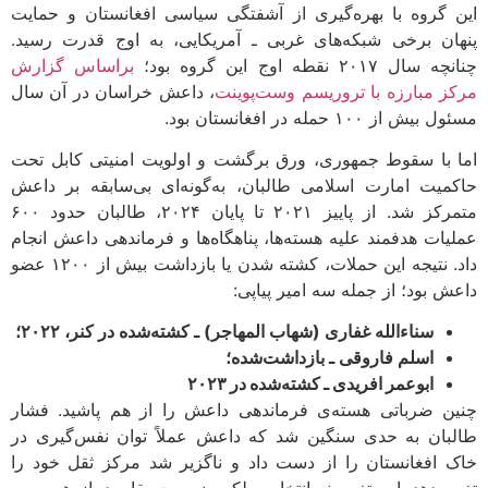
 گروه با بهره‌گیری از آشفتگی سیاسی افغانستان و حمایت
ان برخی شبکه‌های غربی ـ آمریکایی، به اوج قدرت رسید.
ل ۲۰۱۷ نقطه اوج این گروه بود؛
براساس گزارش
ز مبارزه با تروریسم وست‌پوینت
، داعش خراسان در آن سال
ش از ۱۰۰ حمله در افغانستان بود.
 با سقوط جمهوری، ورق برگشت و اولویت امنیتی کابل تحت
میت امارت اسلامی طالبان، به‌گونه‌ای بی‌سابقه بر داعش
متمرکز شد. از پاییز ۲۰۲۱ تا پایان ۲۰۲۴، طالبان حدود ۶۰۰
یات هدفمند علیه هسته‌ها، پناهگاه‌ها و فرماندهی داعش انجام
داد. نتیجه این حملات، کشته شدن یا بازداشت بیش از ۱۲۰۰ عضو
ش بود؛ از جمله سه امیر پیاپی:
سناءالله غفاری (شهاب المهاجر) ـ کشته‌شده در کنر، ۲۰۲۲؛
اسلم فاروقی ـ بازداشت‌شده؛
ابوعمر افریدی ـ کشته‌شده در ۲۰۲۳
ن ضرباتی هسته‌ی فرماندهی داعش را از هم پاشید. فشار
بان به حدی سنگین شد که داعش عملاً توان نفس‌گیری در
 افغانستان را از دست داد و ناگزیر شد مرکز ثقل خود را