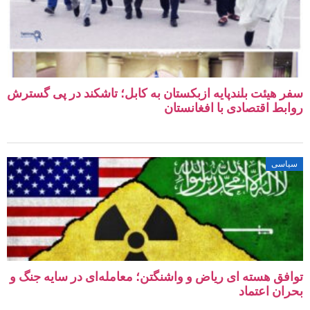
سفر هیئت بلندپایه ازبکستان به کابل؛ تاشکند در پی گسترش
روابط اقتصادی با افغانستان
سیاسی
توافق هسته‌ ای ریاض و واشنگتن؛ معامله‌ای در سایه جنگ و
بحران اعتماد