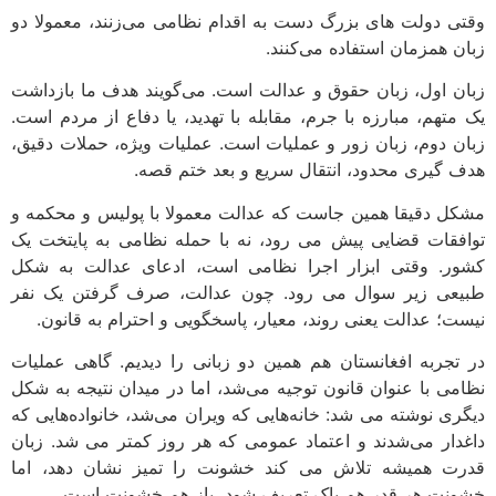
وقتی دولت های بزرگ دست به اقدام نظامی می‌زنند، معمولا دو
زبان همزمان استفاده می‌کنند.
زبان اول، زبان حقوق و عدالت است. می‌گویند هدف ما بازداشت
یک متهم، مبارزه با جرم، مقابله با تهدید، یا دفاع از مردم است.
زبان دوم، زبان زور و عملیات است. عملیات ویژه، حملات دقیق،
هدف گیری محدود، انتقال سریع و بعد ختم قصه.
مشکل دقیقا همین جاست که عدالت معمولا با پولیس و محکمه و
توافقات قضایی پیش می رود، نه با حمله نظامی به پایتخت یک
کشور. وقتی ابزار اجرا نظامی است، ادعای عدالت به شکل
طبیعی زیر سوال می رود. چون عدالت، صرف گرفتن یک نفر
نیست؛ عدالت یعنی روند، معیار، پاسخگویی و احترام به قانون.
در تجربه افغانستان هم همین دو زبانی را دیدیم. گاهی عملیات
نظامی با عنوان قانون توجیه می‌شد، اما در میدان نتیجه به شکل
دیگری نوشته می شد: خانه‌هایی که ویران می‌شد، خانواده‌هایی که
داغدار می‌شدند و اعتماد عمومی که هر روز کمتر می شد. زبان
قدرت همیشه تلاش می کند خشونت را تمیز نشان دهد، اما
خشونت هر قدر هم پاک تعریف شود، باز هم خشونت است.