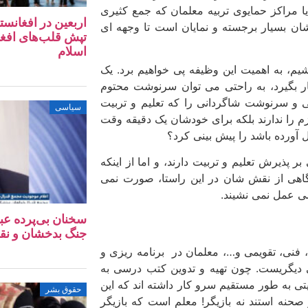
یا مراکز حمایوی تربیه معلمان که جمع کثیری
اربعین در افغانس
ان بسیار برجسته و نمایان است تا وجهه ای
تپش‌ قلب‌های افغ
اسلام
م، به اهمیت این وظیفه پی خواهیم برد. یک
تیار بگیرد، به راحتی می توان سرنوشت محتوم
ی و سرنوشت شاگردانی را که تعلیم و تربیت
سیاسی
 را ندارند بلکه برای خودشان یک دقیقه وقت
 آورده باشد را پیش بینی کرد؟
 پذیرش تعلیم و تربیت دارند، و اما از اینکه
گاهی از نقش شان در این راستا، صورت نمی
سی عمل نمی نشیند.
سخنان بی‌پرده عب
جنگ بدخشان و نق
نی، تقویمی و…، معلمان در برنامه ریزی و
 دیگریست. چون تهیه و تدوین کتب درسی به
 به طور مستقیم سرو کار داشته اند که این
حقوق بشر
نه استند نه بازیگر! معلم است که بازیگر