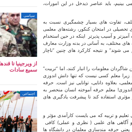
می بینیم، باید عناصر ذیدخل در این امورات،
سیاسی
تلف، تفاوت های بسیار چشمگیری نسبت به
های تحصیلی در امتحان کنکور، رشته‌های معلمی
آمیزتر و آسیب پذیرتر اینکه در حین استخدام
 های مختلف، به آسانی در بدنه وزارت معارف
می شوند” و نتیجه کارکرد های چنین “ناچار
از ویرجینیا تا قن
ن شاگردان معلومات را انبار کنند، اما “تربیت”
سمیع سادات
زیرا معلم کسی نیست که تنها دانش اندوزی
ی، بعلاوه دانایی، توانایی نیز است. حرفه
ندوزی! معلم حرفه آموخته انسان منحصر به
اجتماعی
ؤثری استفاده کند تا پیشرفت یادگیری های
علیم و تربیه که می بایست کارآمدی مؤثر و
 و آگاهی های علمی ( نظری و عملی) کافی
 یعنی حرفه مندسازی معلمان در دانشگاه ها