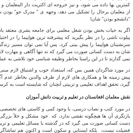
کمترین بها داده می شود، و نیز خروجه ای اکثریت دار المعلمان و 
از معلمان برحال را تشکیل می دهد، وجهه ی ” مدرک جو” بودن ش
“دانشجو بودن” شان!
اگر به حیات بخش بودن شغل معلمی برای جامعه بشری معتقد باشی
پیلوت ناشی را در نظر بگیرید که پیشرفته ترین هواپیما را در اخ
سرنشینان هواپیما را پیش بینی کرد، پس آیا نمی توان مسیر زندگ
شان به دست کسانی صورت می گیرد که نه تنها آگاهی و مهارت لازم
نمی گذارند تا در این راستا بخاطر وظیفه شناسی خود تلاشی به عمل
در مورد شاگردان همین بس که، استعداد خوب و اشتیاق لازم مبنی بر
پیش زمینه ها و همکاری های لازم از طرف والدین بخاطر عدم آ
گیرد، تحقق اهداف تعلیمی و تربیتی آنچنان که شایسته است به کر
نقش معلمان افغانستان در تعلیم و تربیت دانش آموزان
در مورد کتب و نصاب درسی، با وجود کمی و کاستی های تخصصی، ف
بازنگری آن ها هیچگونه نقشی ندارد، که خود مشکل و خلأ بزرگی
دست کسانی صورت می گیرد که در گذشته با مسائل تعلیمی و تربیتی
فضیلت نیست، بلکه ایستایی و سکون است و اکنون هم تماشاگر صح