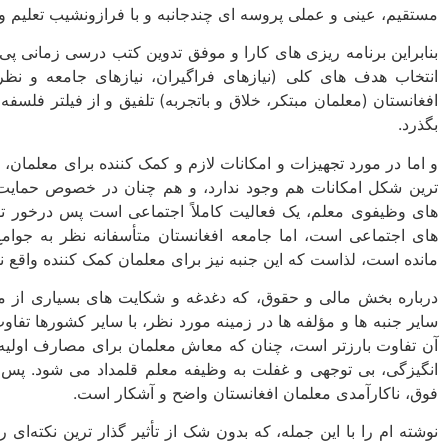
مستقیم، عینی و عملی پروسه ای چندجانبه و با فرازونشیب تعلیم و
بنابراین برنامه ریزی های کارا و موفق تدوین کتب درسی زمانی پ
انتخاب هدف های کلی (نیازهای فراگیران، نیازهای جامعه و نظ
افغانستان (معلمان مبتکر، خلاق و باتجربه) تلفیق و از فیلتر فلسفه
بگذرد.
و اما در مورد تجهیزات و امکانات لازم و کمک کننده برای معلمان، ک
ترین شکل امکانات هم وجود ندارد، و هم چنان در خصوص حمایت ه
های وظیفوی معلم، یک فعالیت کاملاً اجتماعی است پس درخور تو
های اجتماعی است، اما جامعه افغانستان متأسفانه نظر به جوام
مانده است، لذاست که این جنبه نیز برای معلمان کمک کننده واقع 
درباره بخش مالی و حقوق، که دغدغه و شکایت های بسیاری از مع
سایر جنبه ها و مؤلفه ها در زمینه مورد نظر، با سایر کشورها تف
آن تفاوت بارزتر است، چنان که معاش معلمان برای مصارف اولیه زن
انگیزگی، بی توجهی و غفلت به وظیفه معلم قلمداد می شود. پس نتی
فوق، ناکارآمدی معلمان افغانستان واضح و آشکار است.
نوشته ام را با این جمله، که بدون شک از تأثیر گذار ترین نکته‌ای