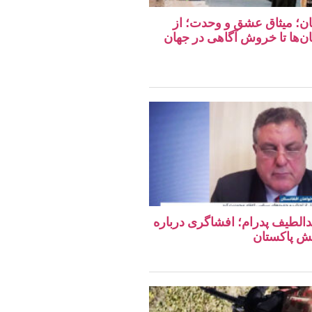
تان؛ میثاق عشق و وحدت؛ از
ان‌ها تا خروش آگاهی در جهان
دالطیف پدرام؛ افشاگری درباره
ش پاکستان