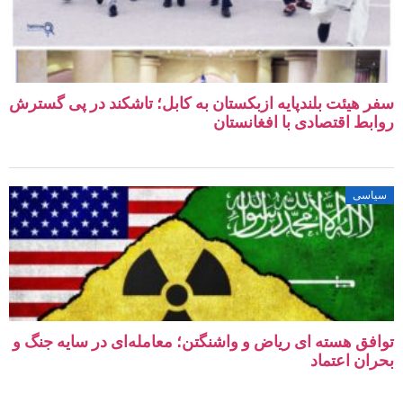
سفر هیئت بلندپایه ازبکستان به کابل؛ تاشکند در پی گسترش
روابط اقتصادی با افغانستان
سیاسی
توافق هسته‌ ای ریاض و واشنگتن؛ معامله‌ای در سایه جنگ و
بحران اعتماد