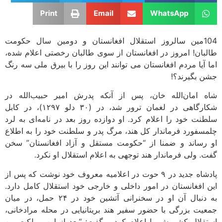
Print
Email
WhatsApp
104مین سالروز استقلال افغانستان و دومین سال حکومت
طالبان! امروز در افغانستان از سوی طالبان رخصتی اعلام شده،
اما آیا مردم افغانستان می توانند این روز را با بیرق ملی سه رنگ
جشن بگیرند؟!
شاه امان‌الله خان، پس از آنکه پدرش امیر حبیب‌الله در
شکارگاهی در لغمان ترور شد، در (۳۰ دلو ۱۲۹۷)، در کابل
سلطنت خود را اعلام کرد. او دوازده روز بعد در نامه‌ای به لرد
چلمسفورد فرماندار کل هند، مرگ پدر و سلطنت خود را به اطلاع
او رساند و ضمنا از “حکومت مستقل و آزاد افغانستان” سخن
گفت. ولی فرماندار هند توجهی به اعلام استقلال او نکرد.
پادشاه جدید در ۹ حوت در اعلامیه معروف خود نوشت که پس از
این افغانستان در امور داخلی و خارجی خود استقلال کامل دارد.
به دنبال آن او در سخنرانی آتشین خود در ۲۴ حمل، در میان
جمعیت بزرگی با حضور سفیر هند بریتانیایی در محله مرادخانی،
استقلال کشورش را اعلام کرد و گفت: “بعد از این مملکت من