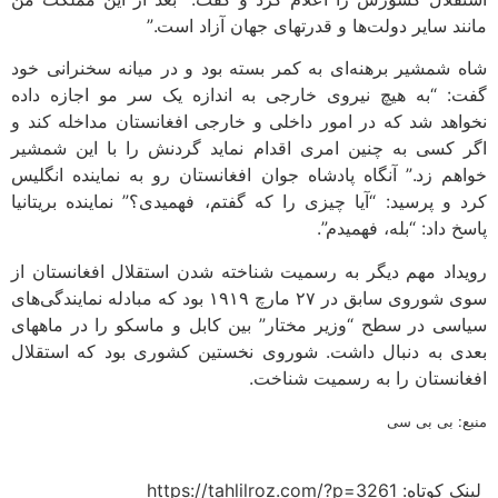
مانند سایر دولت‌ها و قدرتهای جهان آزاد است.”
شاه شمشیر برهنه‌ای به کمر بسته بود و در میانه سخنرانی خود
گفت: “به هیچ نیروی خارجی به اندازه یک سر مو اجازه داده
نخواهد شد که در امور داخلی و خارجی افغانستان مداخله کند و
اگر کسی به چنین امری اقدام نماید گردنش را با این شمشیر
خواهم زد.” آنگاه پادشاه جوان افغانستان رو به نماینده انگلیس
کرد و پرسید: “آیا چیزی را که گفتم، فهمیدی؟” نماینده بریتانیا
پاسخ داد: “بله، فهمیدم”.
رویداد مهم دیگر به رسمیت شناخته شدن استقلال افغانستان از
سوی شوروی سابق در ۲۷ مارچ ۱۹۱۹ بود که مبادله نمایندگی‌های
سیاسی در سطح “وزیر مختار” بین کابل و ماسکو را در ماههای
بعدی به دنبال داشت. شوروی نخستین کشوری بود که استقلال
افغانستان را به رسمیت شناخت.
منبع: بی بی سی
لینک کوتاه:​ https://tahlilroz.com/?p=3261