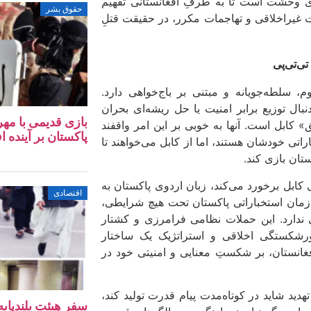
ای وحشت است تا به طرفِ افغانستانی تفهیم
حقوق بشر
 غیراخلاقی و تهاجمات مکرر، در حقیقت قتلِ
تی‌تی‌پی
، سلطه‌جویانه و مبتنی بر باج‌خواهی دارد.
ه «تحریک طالبان پاکستان (TTP)» عملاً به دنبال توزیع برابر امنیت یا حل ریشه‌ای بحران
بازی قدیمی با مهر
کابل است. آنها به خوبی بر این امر واقفند
پاکستان بر آینده ا
اتی خودشان هستند، اما از کابل می‌خواهند تا
تان بازی کند.
 کابل برخورد می‌کند، زبان اردوی پاکستان به
اقتصادی
ازمان استخباراتی پاکستان تحت هیچ شرایطی،
 ندارد. این حملات نظامی فرامرزی و کشتار
ورشکستگی اخلاقی و استراتژیک یک ساختار
فغانستان، بر شکستِ معنایی و امنیتی خود در
ید شاید در کوتاه‌مدت پیام قدرت تولید کند،
سفر هیئت بلندپایه