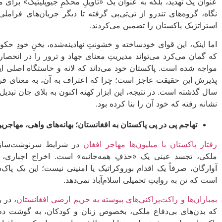
عنوان یک تهدید، بلکه به عنوان یک «تأویلِ محکمِ جیوپلیتیک» برای م
نگاه، گروه‌های تندرو از تی‌تی‌پی گرفته تا دیگر جریان‌های فراملی
استراتژیک پاکستان را تضمین می‌کردند.
اما اینک، این قوای خودساخته و خشونتِ نهادینه‌شده، یخنِ خودِ 
که گمان می‌کرد می‌تواند مدیریتِ معنای جهاد و ترور را در انحصا
مواجه شده است. پاکستان خود می‌داند که لانه و خاستگاه اصلی ا
پذیرش این حقیقت عاجز است؛ چرا که اعتراف به آن، به معنای فرو
سال گذشته است. در نتیجه، این ابزار کهنه اکنون به بلای جان تبد
نشانه رفته که خود آن را بنا کرده بود.
تهاجم پی در پی پاکستان به افغانستان؛ بهانه‌های واهی، مهاجری
رفتار پاکستان با میلیون‌ها مهاجر افغان
در شرایط سرنوشت‌ساز ک
ملکی، تجسد عینی یک «حذفِ همه‌جانبه» است. اخراج اجباری، ت
آوارگان، صرفاً یک اقدام بوروکراتیک یا امنیتی نیست؛ این یک پاک
است که تن به روایتِ تحمیلی اسلام‌آباد نمی‌دهد.
بمباران‌ها و راکت‌پراکنی‌های پیوسته به حریم ارضی افغانستان
، در 
که بدن‌های بی‌دفاع ملکی، بخصوص زنان و کودکان، به گوشت دم