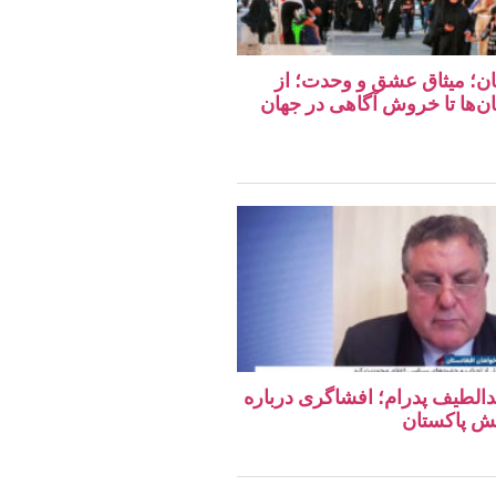
تان؛ میثاق عشق و وحدت؛ از
ان‌ها تا خروش آگاهی در جهان
دالطیف پدرام؛ افشاگری درباره
ش پاکستان