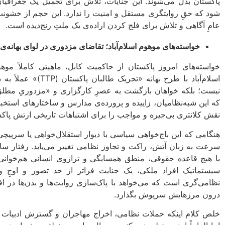
پاکستان بدل می‌شوند. این جنایات، تلاش برای تحمیل یک جغرافی
شود که حقِ روایتگری مستقل و امنیت را ندارد. این حجم از خشونت
عامِ آگاهی و تلاش برای فلج کردن اراده‌ی یک ملتِ رنج‌دیده است.
خواسته‌های موهوم اسلام‌آباد؛ تقاضای مزدوری در لوای بهانه‌ی 
خواسته‌های امروز پاکستان از حاکمیت کابل، ماهیتی کاملاً موهوم
اسلام‌آباد با طرح بهان
نیست؛ بلکه خواهان بازگشت به عصرِ کارگزاری و «مزدوریِ مطلق» 
که این شبه‌نظامیان، زاییده و پرورده‌ی مدارس و ساختارهای استخبار
نقش کلانتری بی‌جیره و مواجب را برای اشتباهات تاریخی ارتش پاکس
هنگامی که این باج‌خواهی سیاسی با دیوار استقلال‌خواهی یا سرپیچی
سرعت به زبان آتش، راکت و تجاوز نظامی تغییر می‌یابد. رفتار س
با هیچ قاعده حقوقی، منطق همسایگی و ترازوی انسانی هم‌خوانی
سیستماتیک افراد ملکی، یک جنایت فراتر از حد تصور و اوجِ 
نظامی‌گری است که می‌خواهد با پاک‌سازی روایت‌ها و بدن‌ها در ا
درون مرزهایش سرپوش بگذارد.
خلص کلام اینکه حملات نظامی، اخراج مهاجران و گسترش ادبیات تهد