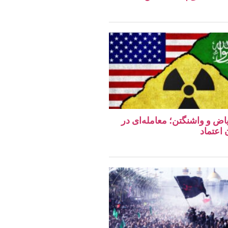
اض و واشنگتن؛ معامله‌ای در
اعتماد