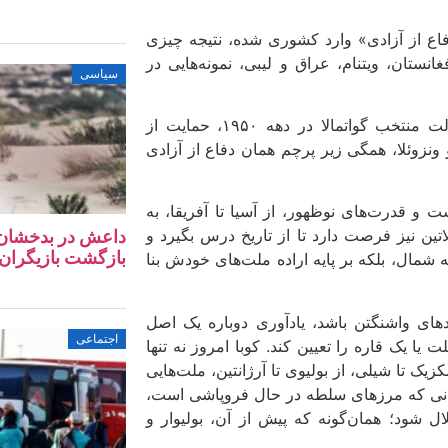
دفاع از آزادی» وارد کشوری شده، نتیجه چیزی
تان، ویتنام، عراق و لیبی، نمونه‌هایی در
سیاسی
در امریکای لاتین نیز همین الگو تکرار شده است: کودتا علیه دولت منتخب گواتمالا در دهه‌ ۱۹۵۰، حمایت از
 ونزوئلا، همگی زیر پرچم همان دفاع از آزادی
 و قدرت‌های نوظهور، از آسیا تا آفریقا، به
تین نیز فرصت دارد تا از تاریخ درس بگیرد و
داعش در بدخشان؛ آ
بازگشت بازیگران 
شمال، بلکه بر پایه‌ اراده‌ ملت‌های خودش بنا
های واشنگتن باشد، یادآوری دوباره‌ یک اصل
اجتماعی
یا یک قاره را تعیین کند. کوبا امروز نه‌ تنها
کزیک تا شیلی، از بولیوی تا آرژانتین، ملت‌هایی
ر جهانی که مرزهای سلطه در حال فروپاشی است،
لال شود؛ همان‌گونه که پیش از آن، بولیوار و