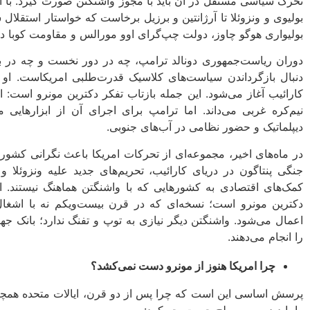
تحرک سیاسی مستقل در آن باید با مجوز واشنگتن صورت گیرد. با این
بولیوی و ونزوئلا تا آرژانتین و برزیل برخاست که خواستار استقلال 
بولیواری هوگو چاوز، دولت چپ‌گرای اوو مورالس و مقاومت کوبا در بر
دوران ریاست‌جمهوری دونالد ترامپ، چه در دور نخست و چه در ب
دنبال بازگرداندن سیاست‌های کلاسیک قدرت‌طلبی امریکاست. او در
کارائیب آغاز می‌شود. این جمله بازتاب تفکر دکترین مونرو است: 
نیم‌کره‌ غربی می‌داند. اما ترامپ برای اجرای آن از ابزارهایی 
دیپلماتیک و حضور نظامی در آب‌های جنوبی.
در ماه‌های اخیر، مجموعه‌ای از تحرکات امریکا باعث نگرانی کش
جنگی پنتاگون در دریای کارائیب، تحریم‌های جدید علیه ونزوئلا و
کمک‌های اقتصادی به کشورهایی که با واشنگتن هماهنگ نیستند. ا
دکترین مونرو است؛ نسخه‌ای که در قرن بیست‌ویکم نه با اشغال
اعمال می‌شود. واشنگتن دیگر نیازی به توپ و تفنگ ندارد؛ بانک جها
را انجام می‌دهند.
چرا امریکا هنوز از مونرو دست نمی‌کشد؟
پرسش اساسی این است که چرا پس از دو قرن، ایالات متحده همچنان