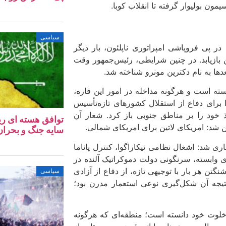
مون بولیوار گرفته تا انقلاب کوبا.
سیاسی
اروپا، در پی فروپاشی امپراتوری ناپلئون، بار دیگر
 بازیابد. در چنین شرایطی، رئیس‌جمهور وقت
دها به نام دکترین مونرو شناخته شد.
بسته است و هرگونه مداخله در امور این قاره،
 برای دفاع از استقلال کشورهای تازه‌تأسیس
ذ خود را بر مناطق جنوبی باز کرد. شعار آن
توافق هسته‌ ای ری
ین شد: امریکای لاتین برای امریکای شمالی.
سایه جنگ و بحران 
ی شد: اشغال نظامی نیکاراگوا، کنترل پاناما
ی وابسته، سرنگونی دولت دموکراتیک آلنده در
تن هر بار با توجیهی تازه، از دفاع از آزادی
سیاسی
تیجه آن شکل‌گیری نوعی استعمار مدرن بود؛
 خلوت خود دانسته است؛ منطقه‌ای که هرگونه