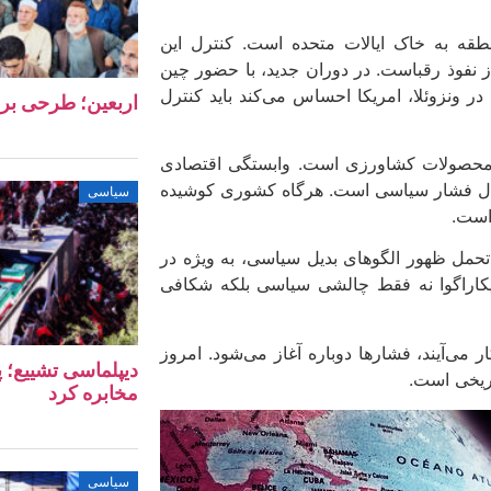
منطقه به خاک ایالات متحده است. کنترل این
 نفوذ رقباست. در دوران جدید، با حضور چین
 در ونزوئلا، امریکا احساس می‌کند باید کنترل
اربعین؛ طرحی بر
و محصولات کشاورزی است. وابستگی اقتصادی
مال فشار سیاسی است. هرگاه کشوری کوشیده
سیاسی
 است.
 تحمل ظهور الگوهای بدیل سیاسی، به‌ ویژه در
 نیکاراگوا نه فقط چالشی سیاسی بلکه شکافی
می‌آیند، فشارها دوباره آغاز می‌شود. امروز
دیپلماسی تشییع؛ پ
اریخی است.
مخابره کرد
سیاسی