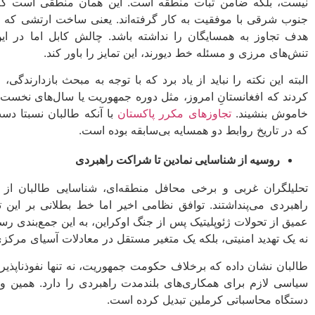
نیست، بلکه ضامن ثبات منطقه است. این همان منطقی است که کش
جنوب شرقی با موفقیت به کار گرفته‌اند. یعنی ساخت ارتشی که ت
هدف تجاوز به همسایگان را نداشته باشد. چالش کابل اما در این 
تنش‌های مرزی و مسئله خط دیورند، این تمایز را باور کند.
البته این نکته را نباید از یاد برد که با توجه به مبحث بازدارندگی، 
کردند که افغانستانِ امروز، مثل دوره جمهوریت یا سال‌های نخست
خاموش بنشیند.
تجاوزهای مکرر پاکستان
با آنکه طالبان نسبتا دست
که در تاریخ روابط دو همسایه بی‌سابقه بوده است.
روسیه از شناسایی نمادین تا شراکت راهبردی
تحلیلگران غربی و برخی محافل منطقه‌ای، شناسایی طالبان از
راهبردی می‌پنداشتند. توافق نظامی اخیر اما خط بطلانی بر این تح
عمیق از تحولات ژئوپلیتیک پس از جنگ اوکراین، به این جمع‌بندی 
نه یک تهدید امنیتی، بلکه یک متغیر مستقل در معادلات آسیای مرک
طالبان نشان داده که برخلاف حکومت جمهوریت، نه تنها نفوذناپذیر 
سیاسی لازم برای همکاری‌های بلندمدت راهبردی را دارد. همین وی
دستگاه محاسباتی کرملین تبدیل کرده است.