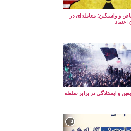
اض و واشنگتن؛ معامله‌ای در
اعتماد
ربعین و ایستادگی در برابر سلطه