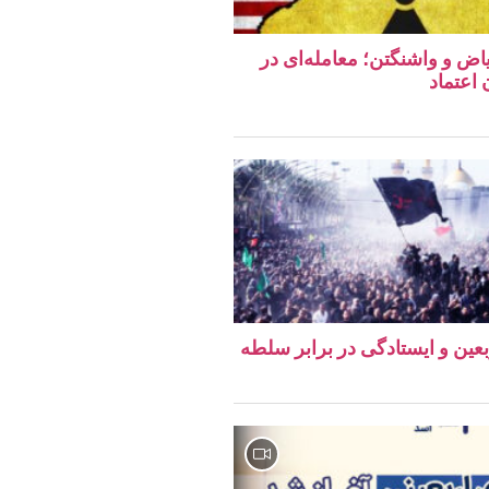
اض و واشنگتن؛ معامله‌ای در
اعتماد
ربعین و ایستادگی در برابر سلطه