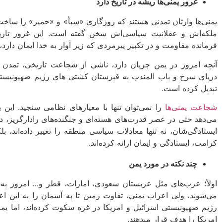
غرور یمنی‌ها ریشه در تاریخ دارد
یمنی‌ها وارثان تمدنی هستند که روزگاری «سبأ» و «حمیر» را ساخت.
ملکه‌اش و عقلانیت سیاسی‌اش سخن گفته است. این غرور تاری
فرمانده مقاومت و در تکبیر پیرمردی که زیر آوار به خدا ایمان دارد
آنچه امروز در یمن جریان دارد، ناشی از شجاعت تاریخی، تمدن
دریای سرخ و باب المندب به قبرستان کشتی های رژیم صهیونیستی و
تبدیل کرده است.
شجاعت یمنی‌ها
را نمی‌توان تنها با معیارهای نظامی سنجید. این
می‌دهد حتی در عصر قدرت‌های هسته‌ای و جنگنده‌های رادارگریز، دل‌ه
ایستادگی‌شان، نه تنها معادلات سیاسی منطقه را تغییر داده‌اند، ب
کرامت، ایستادگی و ایمان ارائه کرده‌اند.
چند نکته در مورد یمن
اولاً؛ عرب‌های مثل عربستان سعودی، امارات، قطر و… امروز به 
می‌شوند، ولی اعراب یمنی، تفاوت زمین تا به آسمان را به این اعرا
رژیم صهیونیستی اسرائیل و امریکا در غزه سکوت کرده‌اند، اما یمن
امریکا را هدف قرار میدهند.