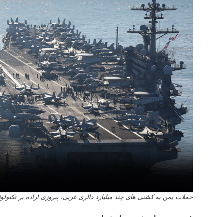
حملات یمن به کشتی های چند میلیارد دالری غربی، پیروزی اراده بر تکنولو