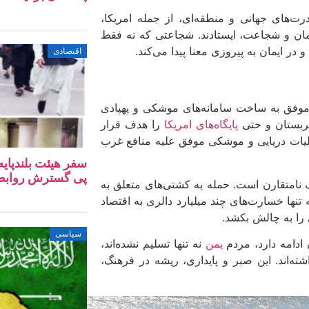
رت‌های جهانی و منطقه‌ای، از جمله امریکا،
یمان و شجاعت، ایستادند. شجاعتی که نه فقط
در ایمان به پیروزی معنا پیدا می‌کند.
اقتصادی
 موفق به ساخت سامانه‌های موشکی و پهپادی
ربستان و حتی
پایگاه‌های امریکا
را هدف قرار
 تنها در سال 2024، یمنی‌ها موفق به انجام بیش از 130 عملیات دریایی و موشکی موفق علیه منافع غرب
سفر هیئت بلندپایه
پی گسترش روابط ا
گ نامتقارن است. حمله به کشتی‌های متعلق به
 تنها خسارت‌های چند میلیارد دالری به اقتصاد
ی را به چالش بکشد.
سیاسی
یمن
نه تنها تسلیم نشده‌اند،
ته‌اند. این صبر و پایداری، ریشه در فرهنگ،