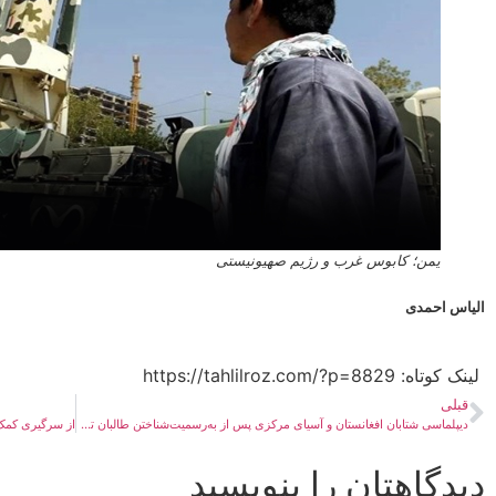
یمن؛ کابوس غرب و رژیم صهیونیستی
الیاس احمدی
لینک کوتاه:​ https://tahlilroz.com/?p=8829
قبلی
دیپلماسی شتابان افغانستان و آسیای مرکزی پس از به‌رسمیت‌شناختن طالبان توسط روسیه
دیدگاهتان را بنویسید