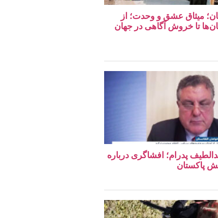
تان؛ میثاق عشق و وحدت؛ از
ان‌ها تا خروش آگاهی در جهان
دالطیف پدرام؛ افشاگری درباره
ش پاکستان