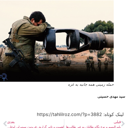
حمله زمینی همه جانبه به غزه
 مهدی حسینی
ه:​ https://tahlilroz.com/?p=3882
بلی
بعدی
ورالیسم و نوع نگاه طالبان به غیر طالب‌ها
اهمیت و تاثیر گزارش فریدون سینیرلی اوغلو نماینده ویژه گوترش در امور افغانستان چه خواهد بود؟