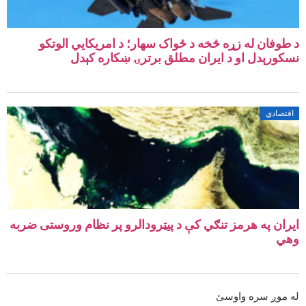
د طوفان له زړه څخه د ځواک سهار؛ د امريکايي الوتکو
نسکورېدل او د ايران مطلق برترۍ ښکاره کېدل
اقتصادي
ایران په هرمز تنګي کې د پیټرودالرو پر نظام وروستی ضربه
وهي
له موږ سره واوسئ