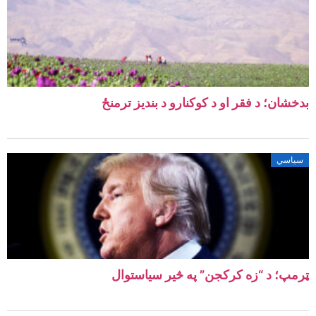
بدخشان؛ د فقر او د کوکنارو د بندیز ترمنځ
سیاسي
ټرمپ؛ د “زه کرکجن” په څیر سیاستوال