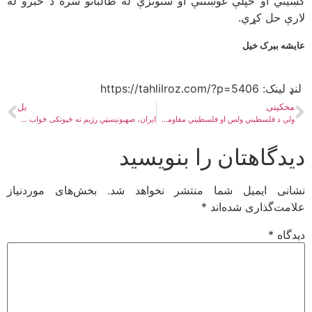
کښیني او خپلې غوښتنې او ستونزې له طالبانو سره د خبرو له
لارې حل کړي.
عایشه ببرک خیل
لنډ لینک:​ https://tahlilroz.com/?p=5406
مخکینی
بل
ولې د فلسطیني ولس او فلسطیني مقاومت څخه د طالبانو ملاتړ مهم دی؟
ایران، صهیونیسټي رژیم ته ځپونکی ځواب ورکړ؛ زموږ مسئولیت څه دی؟
دیدگاهتان را بنویسید
نشانی ایمیل شما منتشر نخواهد شد.
بخش‌های موردنیاز
علامت‌گذاری شده‌اند
*
دیدگاه
*