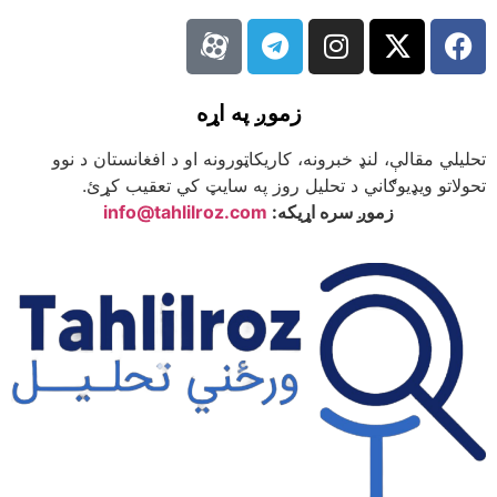
زموږ په اړه
تحلیلي مقالې، لنډ خبرونه، کاریکاټورونه او د افغانستان د نوو
تحولاتو ویډیوګاني د تحلیل روز په سایټ کي تعقیب کړئ.
زموږ سره اړیکه:
info@tahlilroz.com