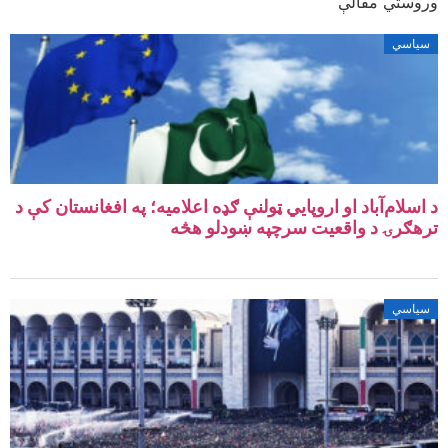
وروستي مقالې
سیاسي
د اسلام‌آباد او اروپایي ټولنې ګډه اعلامیه؛ په افغانستان کې د
ترهګرۍ د واقعیت سرچپه ښودلو هڅه
سیاسي