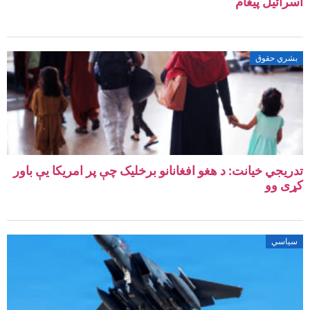
اسرائیل پیغام
بشري حقوق
تدریجي خیانت: د هغو افغانانو برخلیک چې پر امریکا یې باور
کړی وو
سیاسي