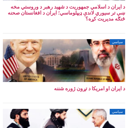
د ایران د اسلامي جمهوریت د شهید رهبر د وروستي مخه
ښې تر سیوري لاندې ډیپلوماسي؛ ایران د افغانستان صحنه
څنګه مدیریت کړه؟
سیاسي
د ایران او امریکا د تړون ژوره شننه
سیاسي