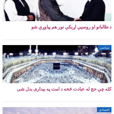
د طالبانو او روسیې اړیکې نور هم پیاوړې شو
سیاسي
کله چې حج له عبادت څخه د امت په بیداری بدل شی
اقتصادي