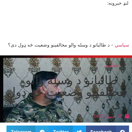
لنډ خبرونه:
سیاسي
-
د طالبانو د وسله والو مخالفینو وضعیت څه ډول دی؟
سیاسي
د طالبانو د وسله والو
مخالفینو وضعیت څه ډول
دی؟
18 حمل 1403
Telegram
Twitter
Facebook