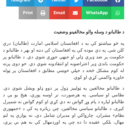
Print
Email
WhatsApp
د طالبانو د وسله والو مخالفینو وضعیت
په څو میاشتو کې به د افغانستان اسلامي امارت (طالبان) درې
کلن شي. په دې موده کې په افغانستان کې دننه او بهر د طالبانو د
حکومت پر ضد ډېرې ډلې او جبهې جوړې شوې دي. د طالبانو پر
حکومت باندی ډېر اعتراضونه او انتقادونه شوي دي. خو دوی پرته
له کوم مشکل څخه د خپلې خوښې مطابق د افغانستان پر ټوله
خاوره واکمني کړي او کوي.
د طالبانو مخالفین په ټولیيز ډول پر دوو ډلو ویشل شوي دي.
نظامي او سیاسي. په هرصورت، تر اوسه پورې، هیڅ یو یې د
طالبانو لپاره د پام وړ ګواښ نه دي کړي او کوم ګواښ نه شمېرل
کیږی. د طالبانو سیاسي مخالفین، چې زیاتره په کې د «جمهوري
نظام» مشران، چارواکي او مدیران شامل دي، نه یوازې په لنډ
مهال، بلکې عقیده دا ده چې په اوږدمهال کې به هم بې پرې،