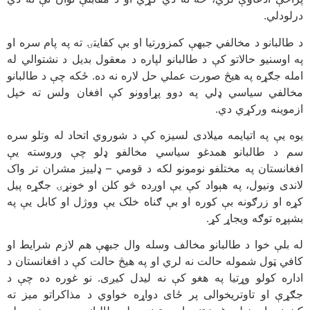
درلودلي.
د طالبانو د مخالفي جبهې کمزورتیا او بې کفایتۍ ته په پام سره او
په اوسنیو حالاتو کې د طالبانو لپاره د معقول بدیل د نشتوالي له
امله جګړه په هیڅ صورت عملي حل لاره نه ده. ځکه چې د طالبانو
مخالفي سیاسي ډلي په دوو پړاوونو کې افغان ولس ته خپل
ازموینه ورکړي دي.
یوه یې په اتیایمه میلادی لسیزه کې د شوروي اتحاد له وتلو سره
سم د طالبانو همدغو سیاسي مخالفو ډلو چې وروسته یې
افغانستان په مختلفو نومونو لکه د قومي – ډلييز مشران تر واک
لاندی ونیول، په هېواد کې یې اوږده څو کلن او خونړۍ جګړه پیل
کړه او زرګونه بې کوره او بې ګناه خلک یې ووژل او کابل یې په
بشپړه توګه ویجاړ کړ.
له بلې خوا د طالبانو مخالف وسله وال جبهې هم لازم شرایط او
کافي ټول شموله حالت نه لري او په هیڅ حالت کې د افغانستان د
اداره کولو وړتیا په هغو کې نه لیدل کیږی. نو غوره ده چې د
جګړې او تاوتریخوالی پر ځای دواړه خواوي د مذاکراتو میز ته