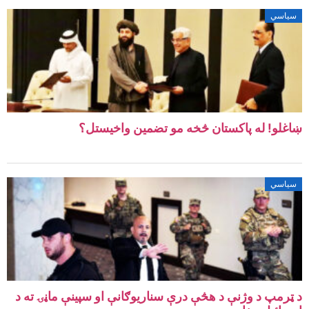
سیاسي
ښاغلو! له پاکستان څخه مو تضمین واخیستل؟
سیاسي
د ټرمپ د وژنې د هڅې درې سناریوګانې او سپینې ماڼۍ ته د