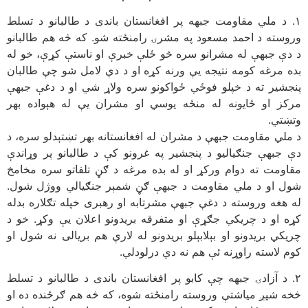
۱. د ملي مقاومت جبهه پر افغانستان باندی د طالبانو د تسلط
وروسته د احمد مسعود په مشرۍ رامنځته شو. که څه هم طالبانو
د دې جبهې له مشرانو سره څو ځلې خبرې او ناستې کړې، خو له
بده مرغه کومه نتیجه یې ورنه کړه او د دې لامل شو چې طالبان
پنجشیر ته د خپلو فوځي ځواکونو سره ولاړ شي او د دغې جبهې
مرکز او ځایونه له منځه یوسي او مشران یې له هېواده بهر
وتښتي.
د ملي مقاومت جبهې د مشران له افغانستانه بهر تښتېدلو سره، د
دې جبهې جنګیالیو د پنجشیر په غرونو کې د طالبانو پر وړاندې
مقاومت ته دوام ورکړ او له بده مرغه د ګڼ تلفاتو سره مخامخ
شول او د ملي مقاومت د جبهې ګڼ شمېر جنګیالي ووژل شول.
له هغه وروسته د دغې جبهې مشرتابه او رهبری خپله تګلاره بدله
کړه او د چريکي جګړې او متفرقه بريدونو اعلان يې وکړ. خو د
چریکي بریدونو او بېلابېلو بریدونو له لارې هم بریالی نه شول او
کوم لاسته راوړنه ئې هم نه دي درلودلي.
۲. د آزادۍ جبهه چې کابو پر افغانستان باندی د طالبانو د تسلط
څخه شپږ میاشتې وروسته رامنځته شوه، که څه هم ګرځنده ده او