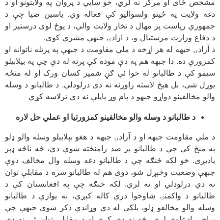
مشخص ځای او مرکز نه لري، خو ښايي د پروان په ولایتونو او د
دغه ولایت په ځینو ولسوالیو کې فعاله وي. یاسین ضیا چې د
جمهوري ریاست پر مهال د تخار ولایت والي، د پوځ لوی درستیز او
د دفاع وزارت مرستیال و، د ازادۍ جبهې مشري کوي.
د آزادۍ جبهه له هر اړخه د ملي مقاومت د جبهې په پرتله ناتوانه او
کمزورې ده. دا جبهه هم په دې موده کې پرته له دې چې په بیلابیلو
سیمو کې د طالبانو له خوا ئې ګڼ شمیر کسان ورک او له منځه
یوړل شی، بل هیڅ لاسته راوړنه نه دی درلودلي. د طالبانو د وسله
والو مخالفینو دواړو جبهو د پام وړ پایلې نه دي ترلاسه کړي
د طالبانو د وسله والو مخالفینو کمزورتیا او عملي حل لاره
د ملي مقاومت جبهه او د آزادۍ جبهه د هغو بېلابېلو وسله والو ډلو
په منځ کې چې د طالبانو پر ضد رامنځته شوې دي، څه ناڅه ډېر
یادیږی. خو لکه څنګه چې د طالبانو دغه وسله وال مخالف دوې
جبهې وضعیت وڅېړل شو، دوی هم له طالبانو سره د مقابلې توان
نه دي درلودلي او نه لري. لکه څنګه چې په افغانستان کې د
طالبانو د واکمنۍ شاوخوا درې کاله کېږي، نه یوازې د طالبانو
وسله والو مخالفو ډلو، بلکې له دې وړاندې ذکر شوي جبهې چې
پراخې ادعاوې لري، څه نه دي کړي او د مقابلې توان ئې نه دي