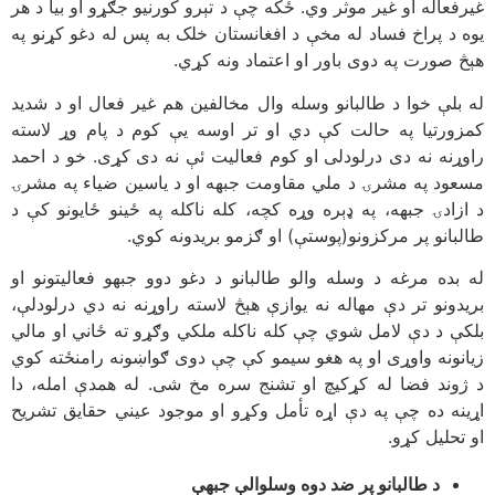
غیرفعاله او غیر موثر وي. ځکه چې د تېرو کورنیو جګړو او بیا د هر
یوه د پراخ فساد له مخې د افغانستان خلک به پس له دغو کړنو په
هېڅ صورت په دوی باور او اعتماد ونه کړي.
له بلې خوا د طالبانو وسله وال مخالفين هم غير فعال او د شدید
کمزورتیا په حالت کې دي او تر اوسه يې کوم د پام وړ لاسته
راوړنه نه دی درلودلی او کوم فعاليت ئې نه دی کړی. خو د احمد
مسعود په مشرۍ د ملي مقاومت جبهه او د ياسين ضياء په مشرۍ
د ازادۍ جبهه، په ډېره وړه کچه، کله ناکله په ځينو ځايونو کې د
طالبانو پر مرکزونو(پوستې) او ګزمو بريدونه کوي.
له بده مرغه د وسله والو طالبانو د دغو دوو جبهو فعاليتونو او
بريدونو تر دې مهاله نه يوازې هېڅ لاسته راوړنه نه دي درلودلې،
بلکې د دې لامل شوي چې کله ناکله ملکي وګړو ته ځاني او مالي
زيانونه واوړی او په هغو سيمو کې چې دوی ګواښونه رامنځته کوي
د ژوند فضا له کړکیچ او تشنج سره مخ شی. له همدې امله، دا
اړینه ده چې په دې اړه تأمل وکړو او موجود عیني حقایق تشریح
او تحلیل کړو.
د طالبانو پر ضد دوه وسلوالې جبهې